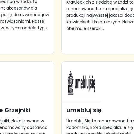
iedzibą w Łodzi, to
Krawieckich z siedzibą w Łodzi to
nt akcesoriów dla
renomowana firma specjalizując
zy pasję do czworonogów
produkcji najwyższej jakości do
rozwiązaniami. Nasze
krawieckich i kaletniczych. Nasz
sów, w tym modele typu
obejmuje szeroki...
 Grzejniki
umebluj się
niki, zlokalizowane w
Umebluj Się to renomowana fir
o renomowany dostawca
Radomska, która specjalizuje się