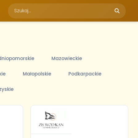
niopomorskie
Mazowieckie
kie
Małopolskie
Podkarpackie
zyskie