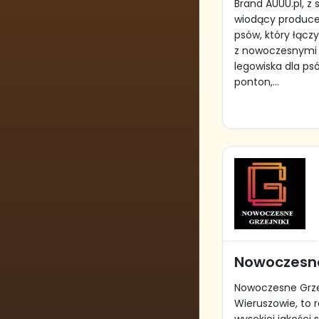
Brand AUUU.pl, z s
wiodący produce
psów, który łąc
z nowoczesnymi 
legowiska dla p
ponton,...
Nowoczesne
Nowoczesne Grzej
Wieruszowie, t