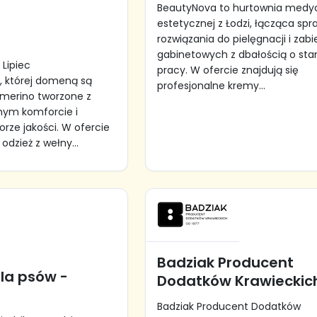
BeautyNova to hurtownia medy
estetycznej z Łodzi, łącząca sp
rozwiązania do pielęgnacji i zab
gabinetowych z dbałością o st
 Lipiec
pracy. W ofercie znajdują się
 której domeną są
profesjonalne kremy...
y merino tworzone z
nym komforcie i
ze jakości. W ofercie
 odzież z wełny...
Badziak Producent
la psów -
Dodatków Krawieckic
Badziak Producent Dodatków