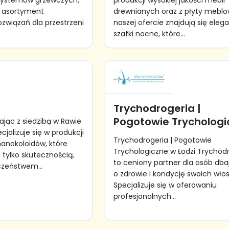
 systemów grzewczych,
produkcji wysokiej jakości mebli
i asortyment
drewnianych oraz z płyty meblo
związań dla przestrzeni
naszej ofercie znajdują się eleg
szafki nocne, które...
s
Trychodrogeria |
Pogotowie Trychologi
ałając z siedzibą w Rawie
cjalizuje się w produkcji
Trychodrogeria | Pogotowie
nanokoloidów, które
Trychologiczne w Łodzi Trychod
e tylko skutecznością,
to ceniony partner dla osób db
czeństwem...
o zdrowie i kondycję swoich wło
Specjalizuje się w oferowaniu
profesjonalnych...