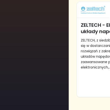
ZELTECH - E
układy na
ZELTECH, z siedzib
się w dostarcza
rozwiązań z zakr
układów napędow
zaawansowane p
elektronicznych,..