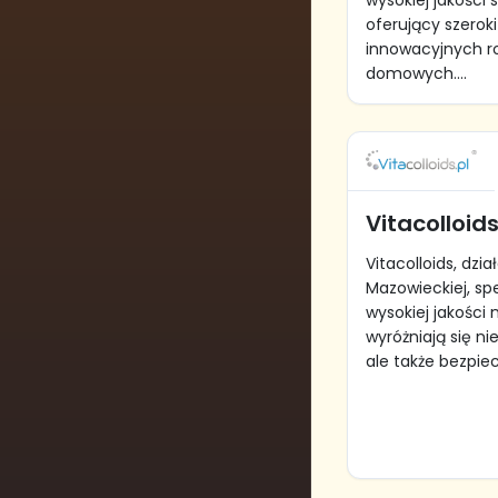
wysokiej jakości
oferujący szerok
innowacyjnych ro
domowych....
Vitacolloid
Vitacolloids, dzi
Mazowieckiej, spe
wysokiej jakości 
wyróżniają się ni
ale także bezpie