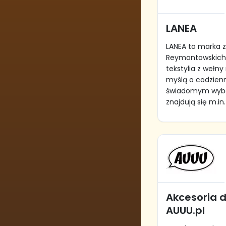
LANEA
LANEA to marka z
Reymontowskich,
tekstylia z wełn
myślą o codzien
świadomym wybor
znajdują się m.in.
Akcesoria d
AUUU.pl