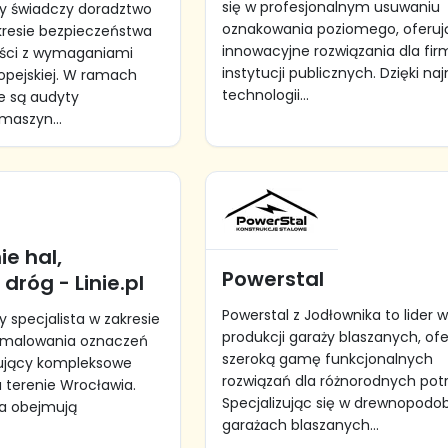
się w profesjonalnym usuwaniu
y świadczy doradztwo
oznakowania poziomego, oferuj
kresie bezpieczeństwa
innowacyjne rozwiązania dla firm
ści z wymaganiami
instytucji publicznych. Dzięki na
ropejskiej. W ramach
technologii...
e są audyty
maszyn...
e hal,
Powerstal
dróg - Linie.pl
Powerstal z Jodłownika to lider 
cy specjalista w zakresie
produkcji garaży blaszanych, of
 malowania oznaczeń
szeroką gamę funkcjonalnych
ujący kompleksowe
rozwiązań dla różnorodnych pot
a terenie Wrocławia.
Specjalizując się w drewnopod
ia obejmują
garażach blaszanych...