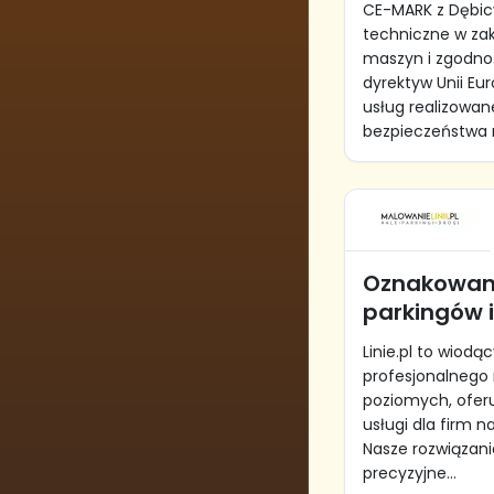
CE-MARK z Dębic
techniczne w za
maszyn i zgodno
dyrektyw Unii Eu
usług realizowan
bezpieczeństwa 
Oznakowani
parkingów i 
Linie.pl to wiodą
profesjonalnego
poziomych, ofer
usługi dla firm n
Nasze rozwiązan
precyzyjne...