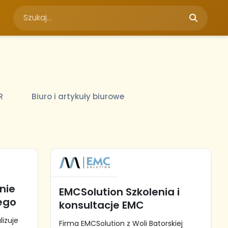
R
Biuro i artykuły biurowe
nie
EMCSolution Szkolenia i
ego
konsultacje EMC
lizuje
Firma EMCSolution z Woli Batorskiej