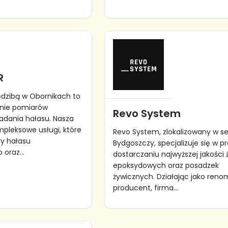
R
edzibą w Obornikach to
inie pomiarów
Revo System
adania hałasu. Nasza
mpleksowe usługi, które
Revo System, zlokalizowany w s
y hałasu
Bydgoszczy, specjalizuje się w pr
oraz...
dostarczaniu najwyższej jakości 
epoksydowych oraz posadzek
żywicznych. Działając jako ren
producent, firma...