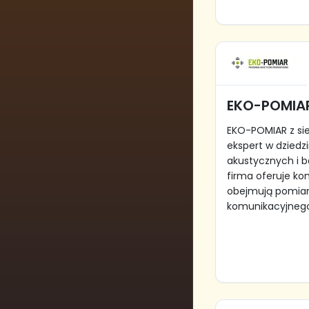
EKO-POMIA
EKO-POMIAR z si
ekspert w dziedz
akustycznych i b
firma oferuje ko
obejmują pomiar
komunikacyjnego 