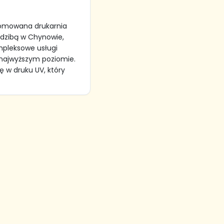
nomowana drukarnia
edzibą w Chynowie,
mpleksowe usługi
 najwyższym poziomie.
ę w druku UV, który