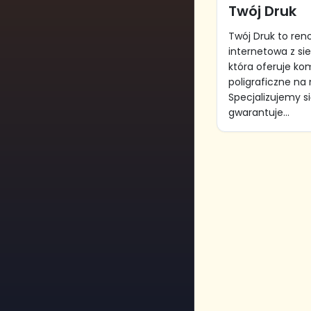
Twój Druk
Twój Druk to re
internetowa z si
która oferuje ko
poligraficzne na
Specjalizujemy si
gwarantuje...