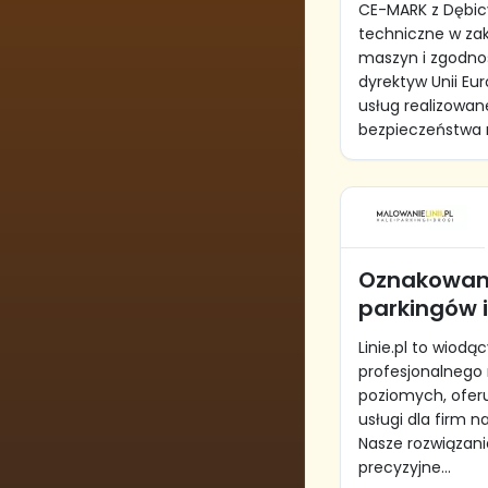
CE-MARK z Dębic
techniczne w za
maszyn i zgodno
dyrektyw Unii Eu
usług realizowan
bezpieczeństwa 
Oznakowani
parkingów i 
Linie.pl to wiodą
profesjonalnego
poziomych, ofer
usługi dla firm n
Nasze rozwiązan
precyzyjne...