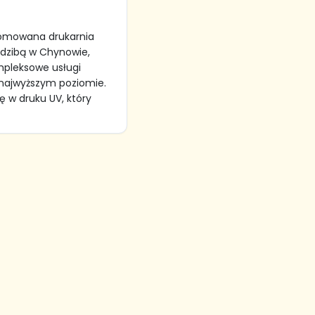
nomowana drukarnia
edzibą w Chynowie,
mpleksowe usługi
 najwyższym poziomie.
ę w druku UV, który