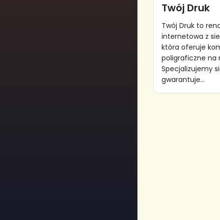
Twój Druk
Twój Druk to re
internetowa z si
która oferuje ko
poligraficzne na
Specjalizujemy si
gwarantuje...