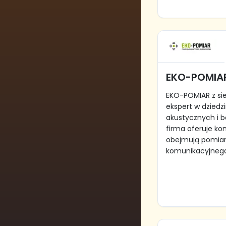
EKO-POMIA
EKO-POMIAR z si
ekspert w dziedz
akustycznych i b
firma oferuje ko
obejmują pomiar
komunikacyjnego 