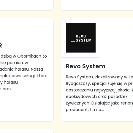
R
edzibą w Obornikach to
inie pomiarów
Revo System
adania hałasu. Nasza
mpleksowe usługi, które
Revo System, zlokalizowany w s
y hałasu
Bydgoszczy, specjalizuje się w pr
oraz...
dostarczaniu najwyższej jakości 
epoksydowych oraz posadzek
żywicznych. Działając jako ren
producent, firma...