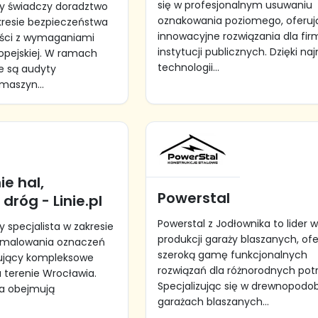
się w profesjonalnym usuwaniu
y świadczy doradztwo
oznakowania poziomego, oferuj
kresie bezpieczeństwa
innowacyjne rozwiązania dla firm
ści z wymaganiami
instytucji publicznych. Dzięki na
ropejskiej. W ramach
technologii...
e są audyty
maszyn...
e hal,
Powerstal
dróg - Linie.pl
Powerstal z Jodłownika to lider 
cy specjalista w zakresie
produkcji garaży blaszanych, of
 malowania oznaczeń
szeroką gamę funkcjonalnych
ujący kompleksowe
rozwiązań dla różnorodnych pot
a terenie Wrocławia.
Specjalizując się w drewnopod
ia obejmują
garażach blaszanych...