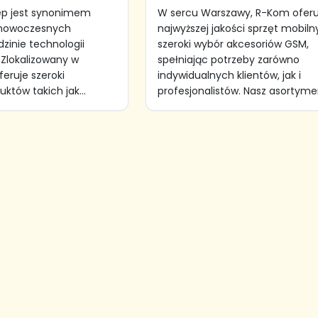
ep jest synonimem
W sercu Warszawy, R-Kom oferu
 nowoczesnych
najwyższej jakości sprzęt mobiln
zinie technologii
szeroki wybór akcesoriów GSM,
Zlokalizowany w
spełniając potrzeby zarówno
eruje szeroki
indywidualnych klientów, jak i
któw takich jak...
profesjonalistów. Nasz asortymen