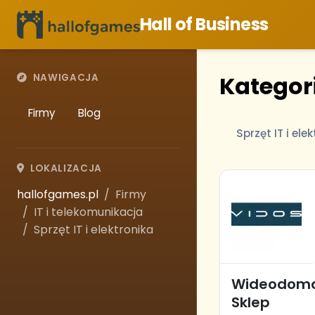
Hall of Business
Kategori
NAWIGACJA
Firmy
Blog
Sprzęt IT i ele
LOKALIZACJA
hallofgames.pl
Firmy
IT i telekomunikacja
Sprzęt IT i elektronika
Wideodomo
Sklep