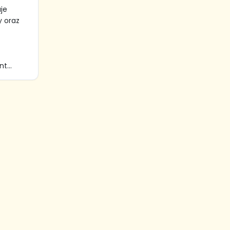
je
y oraz
t...