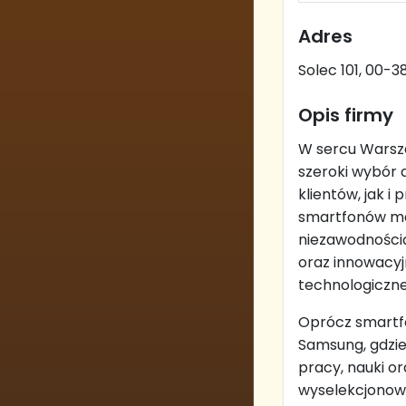
Adres
Solec 101, 00-
Opis firmy
W sercu Warsza
szeroki wybór 
klientów, jak 
smartfonów ma
niezawodnością
oraz innowacyj
technologiczne
Oprócz smartfo
Samsung, gdzie
pracy, nauki or
wyselekcjonow