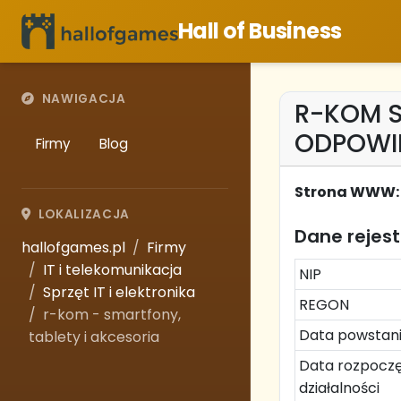
Hall of Business
NAWIGACJA
R-KOM 
ODPOWI
Firmy
Blog
Strona WWW:
LOKALIZACJA
Dane rejes
hallofgames.pl
Firmy
IT i telekomunikacja
NIP
Sprzęt IT i elektronika
REGON
r-kom - smartfony,
Data powstan
tablety i akcesoria
Data rozpoczę
działalności