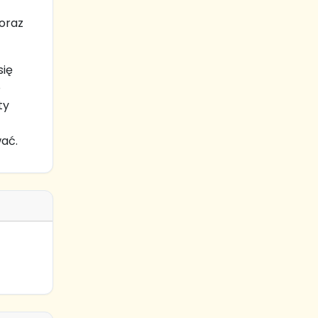
 oraz
się
o
ty
wać.