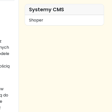
Systemy CMS
Shoper
z
lnych
odele
ością
ów
ną do
ie
z