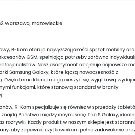
382 Warszawa, mazowieckie
wy, R-Kom oferuje najwyższej jakości sprzęt mobilny ora
akcesoriów GSM, spełniając potrzeby zarówno indywidua
i profesjonalistów. Nasz asortyment obejmuje najnowsze m
rki Samsung Galaxy, które łączą nowoczesność z
. Dzięki temu klienci mogą cieszyć się wyjątkową wydajn
nymi funkcjami, które stanowią standard w branży
j.
nów, R-Kom specjalizuje się również w sprzedaży tablet
 znajdą Państwo między innymi serię Tab S Galaxy, ideal
az rozrywki. Każdy produkt w naszym sklepie jest starann
any, aby zapewnić użytkownikom pełne zadowolenie ora