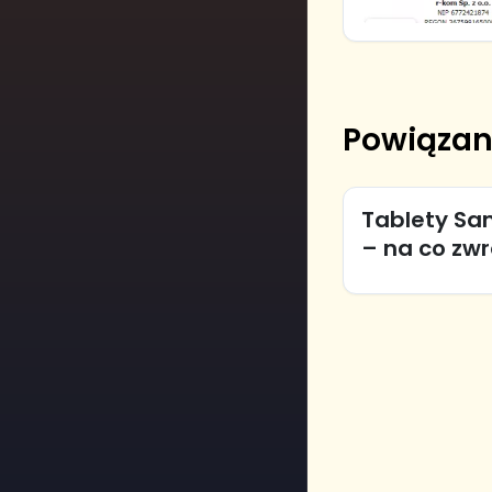
Powiązan
Tablety Sam
– na co zw