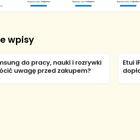
e wpisy
sung do pracy, nauki i rozrywki
Etui 
rócić uwagę przed zakupem?
dopł