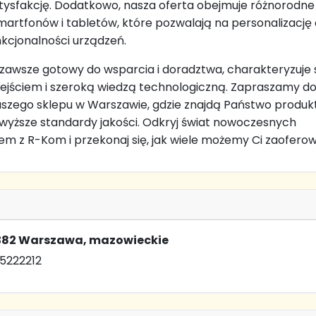
tysfakcję. Dodatkowo, nasza oferta obejmuje różnorodne
martfonów i tabletów, które pozwalają na personalizację
nkcjonalności urządzeń.
zawsze gotowy do wsparcia i doradztwa, charakteryzuje 
jściem i szeroką wiedzą technologiczną. Zapraszamy d
szego sklepu w Warszawie, gdzie znajdą Państwo produk
jwyższe standardy jakości. Odkryj świat nowoczesnych
zem z R-Kom i przekonaj się, jak wiele możemy Ci zaofero
0-382 Warszawa, mazowieckie
5222212