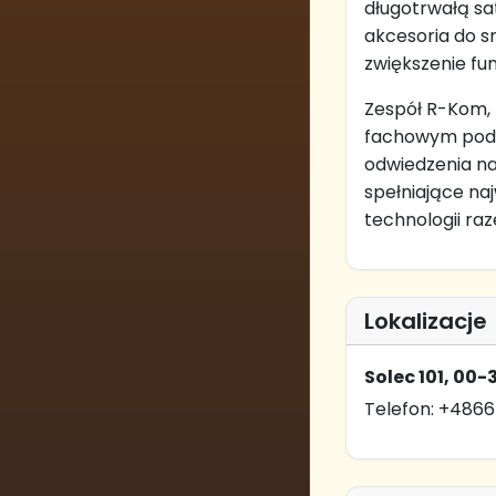
długotrwałą sa
akcesoria do s
zwiększenie fu
Zespół R-Kom, 
fachowym pode
odwiedzenia na
spełniające na
technologii ra
Lokalizacje
Solec 101, 0
Telefon: +4866