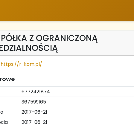
SPÓŁKA Z OGRANICZONĄ
EDZIALNOŚCIĄ
https://r-kom.pl/
trowe
6772421874
367599165
ia
2017-06-21
cia
2017-06-21