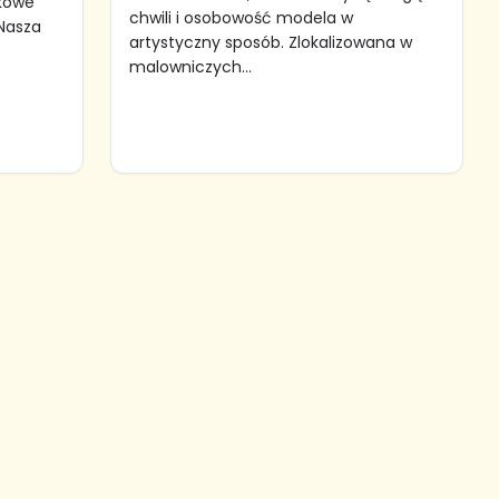
tkowe
chwili i osobowość modela w
 Nasza
artystyczny sposób. Zlokalizowana w
malowniczych...