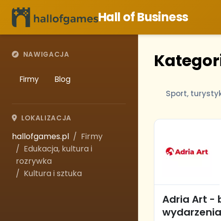
Hall of Business
Kategori
NAWIGACJA
Firmy
Blog
Sport, turysty
LOKALIZACJA
hallofgames.pl
Firmy
Edukacja, kultura i
rozrywka
Kultura i sztuka
Adria Art - 
wydarzeni