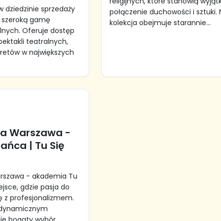
religijnych, które stanowią wyją
 w dziedzinie sprzedaży
połączenie duchowości i sztuki.
a szeroką gamę
kolekcja obejmuje starannie...
lnych. Oferuje dostęp
ektakli teatralnych,
aretów w największych
ca Warszawa -
ańca | Tu Się
rszawa - akademia Tu
ejsce, gdzie pasja do
ę z profesjonalizmem.
w dynamicznym
uje bogaty wybór