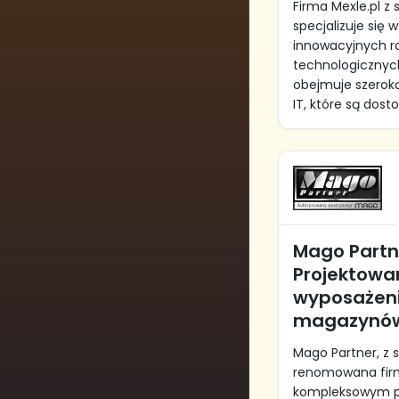
Firma Mexle.pl z 
specjalizuje się 
innowacyjnych r
technologicznych
obejmuje szerok
IT, które są dost
Mago Partn
Projektowan
wyposażeni
magazynó
Mago Partner, z s
renomowana firm
kompleksowym pr