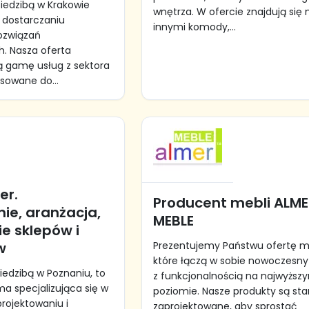
siedzibą w Krakowie
wnętrza. W ofercie znajdują się
w dostarczaniu
innymi komody,...
ozwiązań
. Nasza oferta
ą gamę usług z sektora
osowane do...
er.
Producent mebli ALM
ie, aranżacja,
MEBLE
e sklepów i
w
Prezentujemy Państwu ofertę me
które łączą w sobie nowoczesny
iedzibą w Poznaniu, to
z funkcjonalnością na najwyższ
a specjalizująca się w
poziomie. Nasze produkty są sta
ojektowaniu i
zaprojektowane, aby sprostać