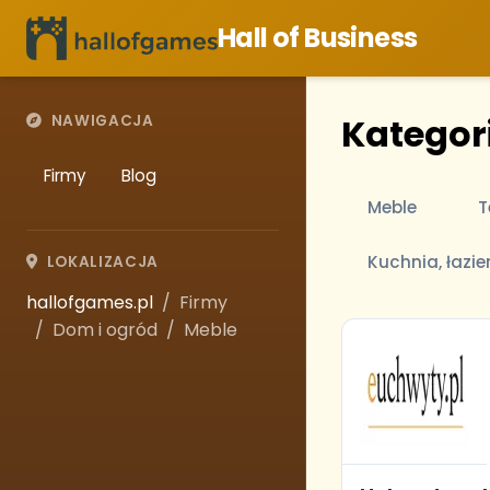
Hall of Business
Kategor
NAWIGACJA
Firmy
Blog
Meble
T
Kuchnia, łazie
LOKALIZACJA
hallofgames.pl
Firmy
Dom i ogród
Meble