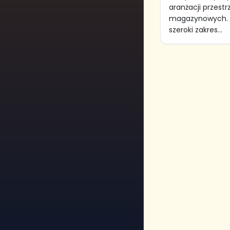
aranżacji przest
magazynowych. 
szeroki zakres...