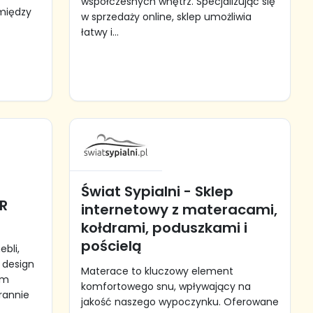
współczesnych wnętrz. Specjalizując się
 między
w sprzedaży online, sklep umożliwia
łatwy i...
Świat Sypialni - Sklep
ER
internetowy z materacami,
kołdrami, poduszkami i
pościelą
bli,
 design
Materace to kluczowy element
ym
komfortowego snu, wpływający na
rannie
jakość naszego wypoczynku. Oferowane