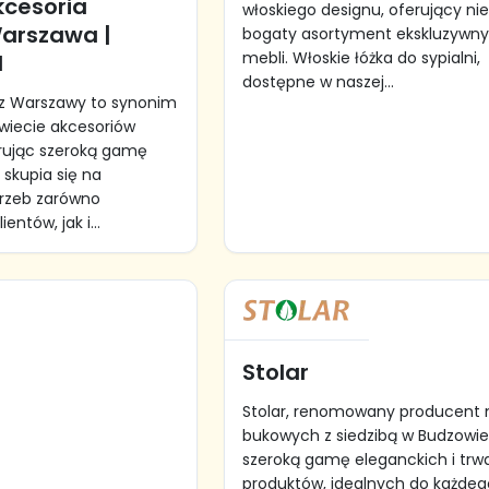
kcesoria
włoskiego designu, oferujący ni
arszawa |
bogaty asortyment ekskluzywn
mebli. Włoskie łóżka do sypialni,
l
dostępne w naszej...
z Warszawy to synonim
 świecie akcesoriów
rując szeroką gamę
 skupia się na
trzeb zarówno
entów, jak i...
Stolar
Stolar, renomowany producent 
bukowych z siedzibą w Budzowie,
szeroką gamę eleganckich i trw
produktów, idealnych do każdeg