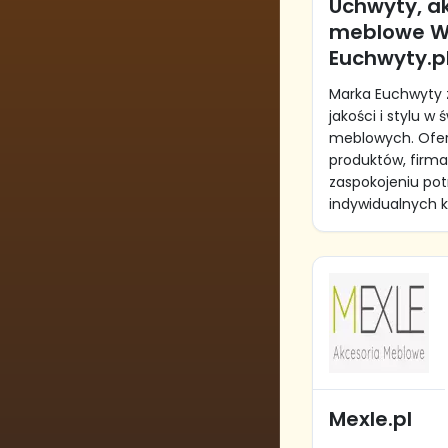
Uchwyty, a
meblowe W
Euchwyty.p
Marka Euchwyty 
jakości i stylu w
meblowych. Ofe
produktów, firma
zaspokojeniu po
indywidualnych kli
Mexle.pl