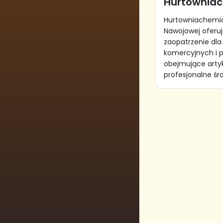
Hurtownia
Hurtowniachemic
Nawojowej oferu
zaopatrzenie dla
komercyjnych i 
obejmujące artyk
profesjonalne śro