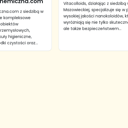
chemiczna.com
Vitacolloids, działając z siedzibą
Mazowieckiej, specjalizuje się w 
zna.com z siedzibą w
wysokiej jakości nanokoloidów, k
je kompleksowe
wyróżniają się nie tylko skuteczn
 obiektów
ale także bezpieczeństwem...
przemysłowych,
uły higieniczne,
dki czystości oraz...