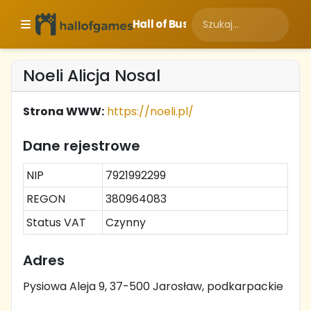
Hall of Business
Noeli Alicja Nosal
Strona WWW:
https://noeli.pl/
Dane rejestrowe
NIP
7921992299
REGON
380964083
Status VAT
Czynny
Adres
Pysiowa Aleja 9, 37-500 Jarosław, podkarpackie