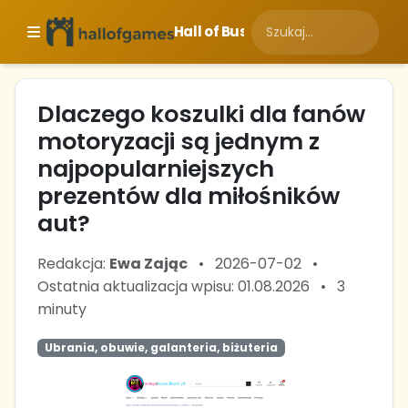
Hall of Business
Dlaczego koszulki dla fanów
motoryzacji są jednym z
najpopularniejszych
prezentów dla miłośników
aut?
Redakcja:
Ewa Zając
•
2026-07-02
•
Ostatnia aktualizacja wpisu: 01.08.2026
•
3
minuty
Ubrania, obuwie, galanteria, biżuteria