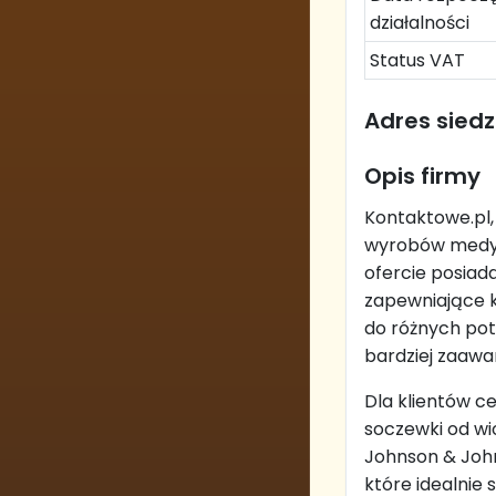
działalności
Status VAT
Adres siedz
Opis firmy
Kontaktowe.pl, 
wyrobów medyc
ofercie posiad
zapewniające k
do różnych pot
bardziej zaaw
Dla klientów c
soczewki od wi
Johnson & John
które idealnie