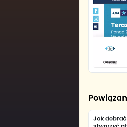
Powiązan
Jak dobrać 
stworzyć at