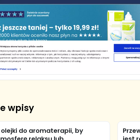
e wpisy
olejki do aromaterapii, by
Przew
mosferę relaksu lub
jest 