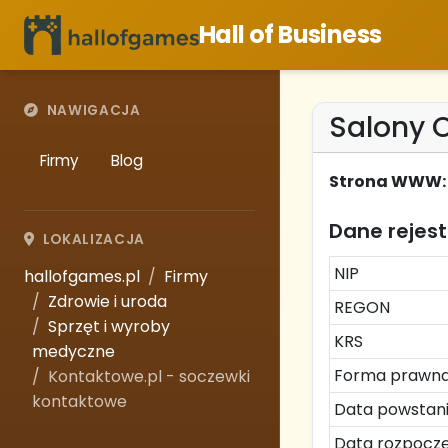
Hall of Business
NAWIGACJA
Salony O
Firmy
Blog
Strona WWW:
Dane rejes
LOKALIZACJA
NIP
hallofgames.pl
Firmy
Zdrowie i uroda
REGON
Sprzęt i wyroby
KRS
medyczne
Forma prawn
Kontaktowe.pl - soczewki
kontaktowe
Data powstan
Data rozpoczę