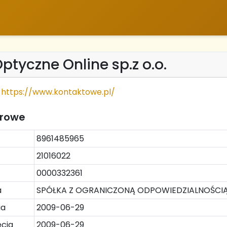
ptyczne Online sp.z o.o.
https://www.kontaktowe.pl/
trowe
8961485965
21016022
0000332361
a
SPÓŁKA Z OGRANICZONĄ ODPOWIEDZIALNOŚCI
ia
2009-06-29
cia
2009-06-29