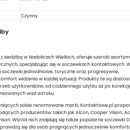
Czynny
iby
z siedzibą w Nadolicach Wielkich, oferuje szeroki asorty
znych, specjalizując się w soczewkach kontaktowych. W
a soczewki jednodniowe, toryczne oraz progresywne,
omfort widzenia w każdej sytuacji. Produkty te są dosto
rzeb użytkowników, od codziennego użytku aż po korekcj
ansowanych wad wzroku.
eniących sobie renomowane marki, Kontaktowe.pl propo
odących producentów takich jak Alcon, Cooper Vision, Ac
son. Wśród nich znajdują się także popularne soczewki Da
 sprawdzą się dla osób pragnących jednocześnie komfortu