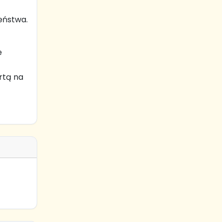
eństwa.
e
rtą na