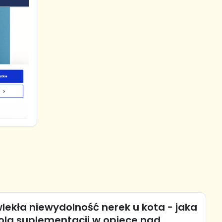
lekła niewydolność nerek u kota - jaka
rola suplementacji w opiece nad