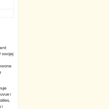
ment
 swojej
sowane
ę
nuje
uvue i
ilies,
 i