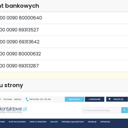
nt bankowych
1000 0090 80000640
000 0090 69313527
000 0090 69313642
000 0090 80000632
000 0090 69313287
u strony