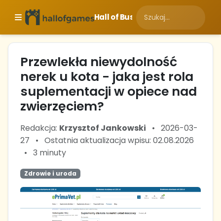
Hall of Business
Przewlekła niewydolność
nerek u kota - jaka jest rola
suplementacji w opiece nad
zwierzęciem?
Redakcja:
Krzysztof Jankowski
•
2026-03-
27
•
Ostatnia aktualizacja wpisu: 02.08.2026
•
3 minuty
Zdrowie i uroda