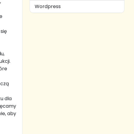
,
Wordpress
e
się
u,
kcji.
óre
ączą
u dla
chęcamy
ie, aby