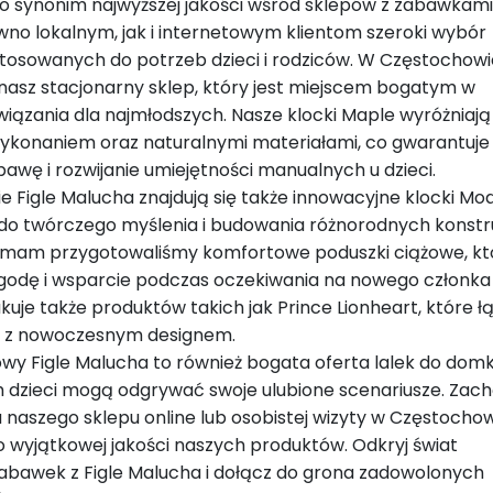
to synonim najwyższej jakości wśród sklepów z zabawkami
wno lokalnym, jak i internetowym klientom szeroki wybór
osowanych do potrzeb dzieci i rodziców. W Częstochowi
asz stacjonarny sklep, który jest miejscem bogatym w
iązania dla najmłodszych. Nasze klocki Maple wyróżniają 
ykonaniem oraz naturalnymi materiałami, co gwarantuje
awę i rozwijanie umiejętności manualnych u dzieci.
 Figle Malucha znajdują się także innowacyjne klocki Mod
ą do twórczego myślenia i budowania różnorodnych konstru
h mam przygotowaliśmy komfortowe poduszki ciążowe, kt
godę i wsparcie podczas oczekiwania na nowego członka
akuje także produktów takich jak Prince Lionheart, które ł
ć z nowoczesnym designem.
owy Figle Malucha to również bogata oferta lalek do domk
ch dzieci mogą odgrywać swoje ulubione scenariusze. Za
 naszego sklepu online lub osobistej wizyty w Częstochow
o wyjątkowej jakości naszych produktów. Odkryj świat
bawek z Figle Malucha i dołącz do grona zadowolonych