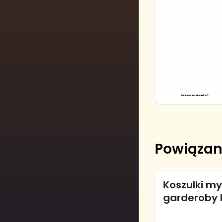
Powiązan
Koszulki my
garderoby 