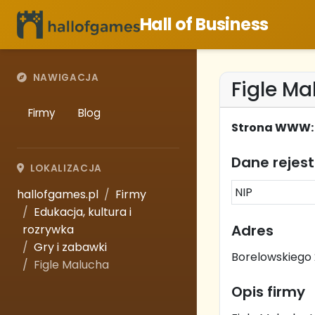
Hall of Business
NAWIGACJA
Figle M
Firmy
Blog
Strona WWW:
Dane rejes
LOKALIZACJA
NIP
hallofgames.pl
Firmy
Edukacja, kultura i
Adres
rozrywka
Gry i zabawki
Borelowskiego 
Figle Malucha
Opis firmy