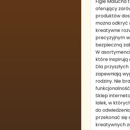
Figle Malucha 
oferujący zaró
produktów dost
można odkryć n
kreatywne rozw
precyzyjnym w
bezpieczną zab
W asortymencie
które inspiruj
Dla przyszłyc
zapewniają wy
rodziny. Nie br
funkcjonalnoś
Sklep internet
lalek, w który
do odwiedzenia
przekonać się 
kreatywnych za