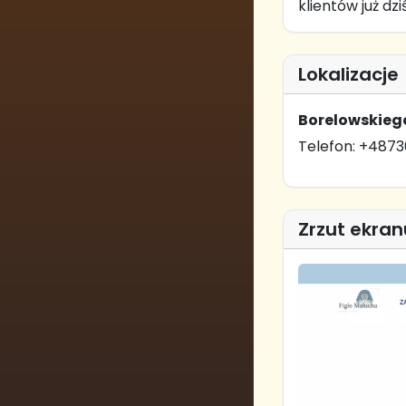
klientów już dziś
Lokalizacje
Borelowskiego
Telefon: +4873
Zrzut ekran