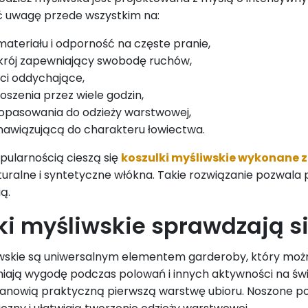
ć uwagę przede wszystkim na:
materiału i odporność na częste pranie,
rój zapewniający swobodę ruchów,
ci oddychające,
oszenia przez wiele godzin,
opasowania do odzieży warstwowej,
nawiązującą do charakteru łowiectwa.
pularnością cieszą się
koszulki myśliwskie wykonane
uralne i syntetyczne włókna. Takie rozwiązanie pozwala 
ą.
ki myśliwskie sprawdzają si
iwskie są uniwersalnym elementem garderoby, który możn
ają wygodę podczas polowań i innych aktywności na świ
anowią praktyczną pierwszą warstwę ubioru. Noszone po