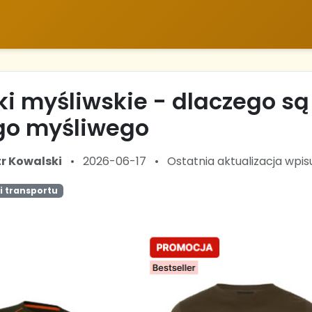
ki myśliwskie - dlaczego 
go myśliwego
tr Kowalski
•
2026-06-17
•
Ostatnia aktualizacja wpisu
ki transportu