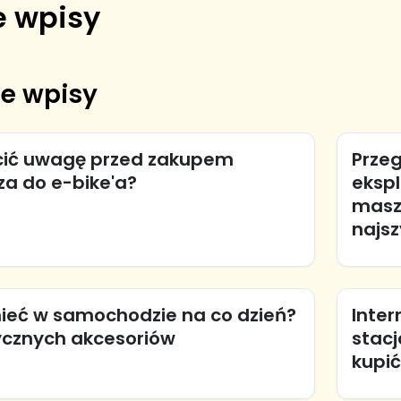
 wpisy
e wpisy
cić uwagę przed zakupem
Przeg
za do e-bike'a?
eksp
maszy
najsz
ieć w samochodzie na co dzień?
Inter
tycznych akcesoriów
stacj
kupić