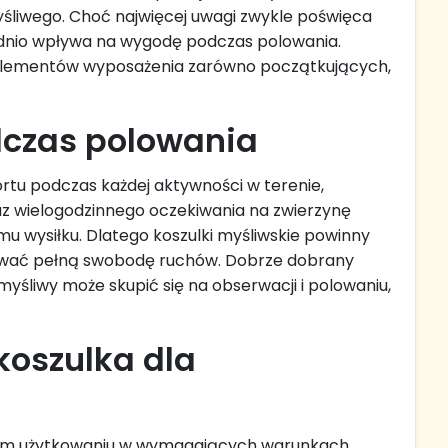
śliwego. Choć najwięcej uwagi zwykle poświęca
ednio wpływa na wygodę podczas polowania.
h elementów wyposażenia zarówno początkujących,
dczas polowania
rtu podczas każdej aktywności w terenie,
az wielogodzinnego oczekiwania na zwierzynę
mu wysiłku. Dlatego koszulki myśliwskie powinny
tować pełną swobodę ruchów. Dobrze dobrany
liwy może skupić się na obserwacji i polowaniu,
koszulka dla
nym użytkowaniu w wymagających warunkach.