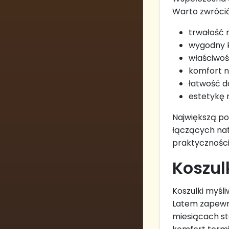
Warto zwróci
trwałość 
wygodny k
właściwoś
komfort n
łatwość d
estetykę 
Największą po
łączących nat
praktyczności
Koszul
Koszulki myśl
Latem zapewni
miesiącach st