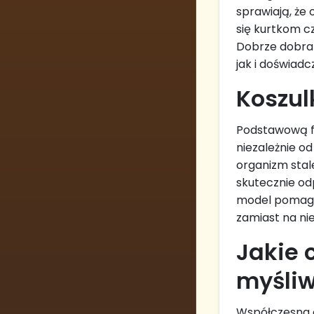
sprawiają, że
się kurtkom c
Dobrze dobran
jak i doświad
Koszul
Podstawową fu
niezależnie o
organizm stal
skutecznie od
model pomaga 
zamiast na ni
Jakie 
myśli
Współczesna 