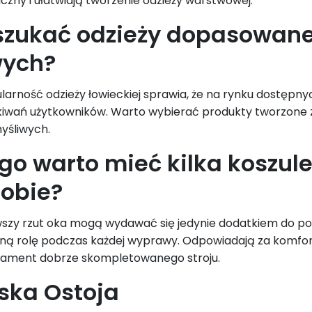
czny i ułatwiają tworzenie odzieży warstwowej.
szukać odzieży dopasowane
wych?
arność odzieży łowieckiej sprawia, że na rynku dostępny
iwań użytkowników. Warto wybierać produkty tworzone z
yśliwych.
go warto mieć kilka koszul
obie?
szy rzut oka mogą wydawać się jedynie dodatkiem do poz
ną rolę podczas każdej wyprawy. Odpowiadają za komfort
dament dobrze skompletowanego stroju.
ska Ostoja