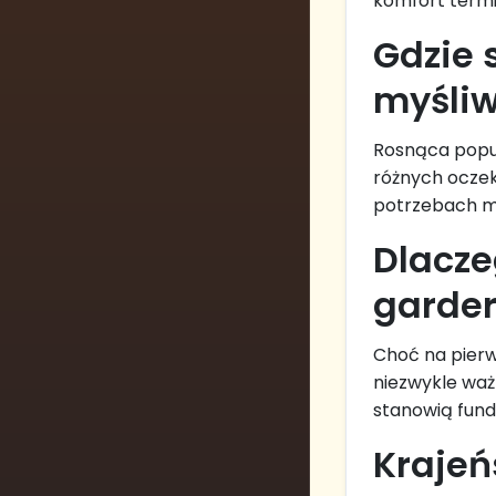
komfort termi
Gdzie 
myśli
Rosnąca popul
różnych oczek
potrzebach m
Dlacze
garder
Choć na pierw
niezwykle waż
stanowią fun
Krajeń