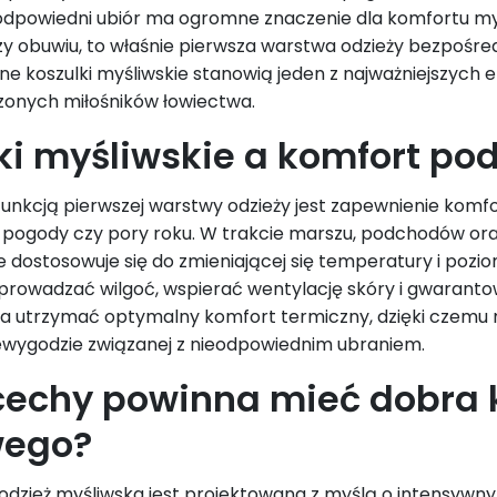
 odpowiedni ubiór ma ogromne znaczenie dla komfortu my
zy obuwiu, to właśnie pierwsza warstwa odzieży bezpośr
e koszulki myśliwskie stanowią jeden z najważniejszyc
czonych miłośników łowiectwa.
ki myśliwskie a komfort po
nkcją pierwszej warstwy odzieży jest zapewnienie komfo
d pogody czy pory roku. W trakcie marszu, podchodów or
e dostosowuje się do zmieniającej się temperatury i pozio
prowadzać wilgoć, wspierać wentylację skóry i gwaran
utrzymać optymalny komfort termiczny, dzięki czemu myś
ewygodzie związanej z nieodpowiednim ubraniem.
cechy powinna mieć dobra 
wego?
odzież myśliwska jest projektowana z myślą o intensyw