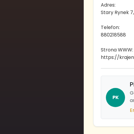
Adres:
Stary Rynek 7
Telefon:
880218588
Strona WWW:
https://krajen
P
G
PK
a
E