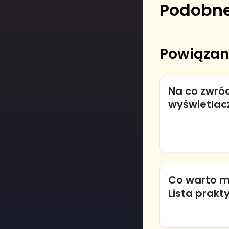
Podobne
Powiązan
Na co zwró
wyświetlac
Co warto m
Lista prak