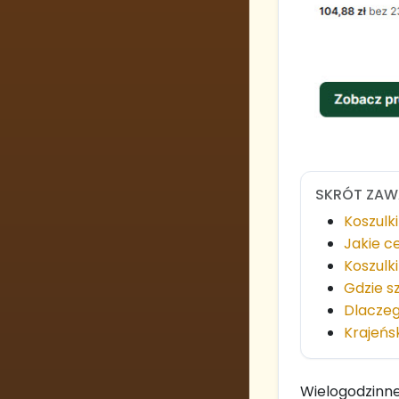
SKRÓT ZAW
Koszulk
Jakie c
Koszulk
Gdzie s
Dlaczeg
Krajeńs
Wielogodzinne