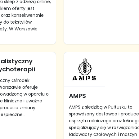
 sklep z odzieżą online,
kiem oferty jest
 oraz konsekwentnie
y do tekstyliów
eży. W Warszawie
alistyczny
ychoterapii
yczny Ośrodek
Warszawie oferuje
rowadzoną w oparciu o
AMPS
e kliniczne i uważne
AMPS z siedzibą w Pułtusku to
procesie zmiany.
sprawdzony dostawca i produce
ezpieczne...
osprzętu rolniczego oraz leśneg
specjalizujący się w rozwiązania
ładowaczy czołowych i maszyn