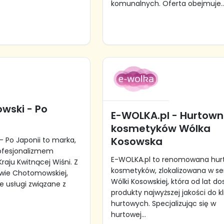
komunalnych. Oferta obejmuje..
owski - Po
E-WOLKA.pl - Hurtown
kosmetyków Wólka
Kosowska
– Po Japonii to marka,
profesjonalizmem
E-WOLKA.pl to renomowana hur
Kraju Kwitnącej Wiśni. Z
kosmetyków, zlokalizowana w se
owie Chotomowskiej,
Wólki Kosowskiej, która od lat d
e usługi związane z
produkty najwyższej jakości do k
hurtowych. Specjalizując się w
hurtowej...