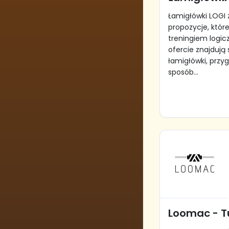
Łamigłówki LOGI
propozycje, które
treningiem logic
ofercie znajdują 
łamigłówki, przy
sposób...
Loomac - T