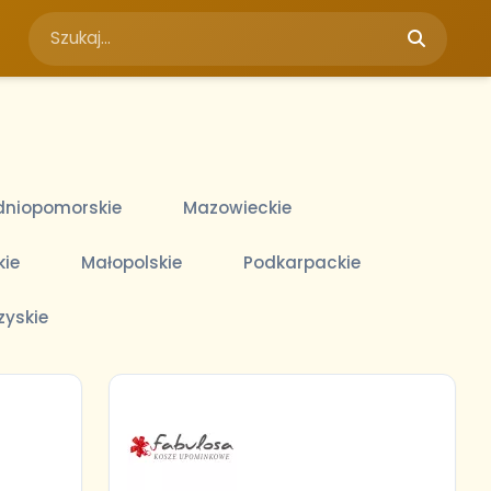
niopomorskie
Mazowieckie
kie
Małopolskie
Podkarpackie
zyskie