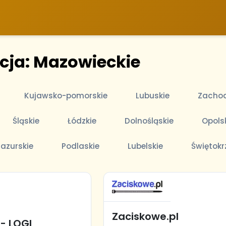
acja: Mazowieckie
Kujawsko-pomorskie
Lubuskie
Zachod
Śląskie
Łódzkie
Dolnośląskie
Opols
azurskie
Podlaskie
Lubelskie
Świętokr
Zaciskowe.pl
- LOGI