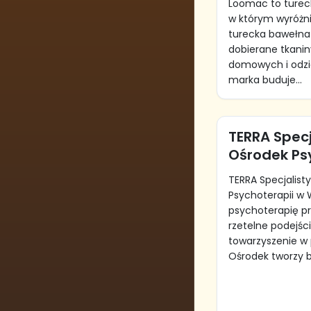
Loomac to turecki
w którym wyróżni
turecka bawełna
dobierane tkanin
domowych i odzi
marka buduje...
TERRA Specj
Ośrodek Ps
TERRA Specjalist
Psychoterapii w 
psychoterapię p
rzetelne podejści
towarzyszenie w 
Ośrodek tworzy b