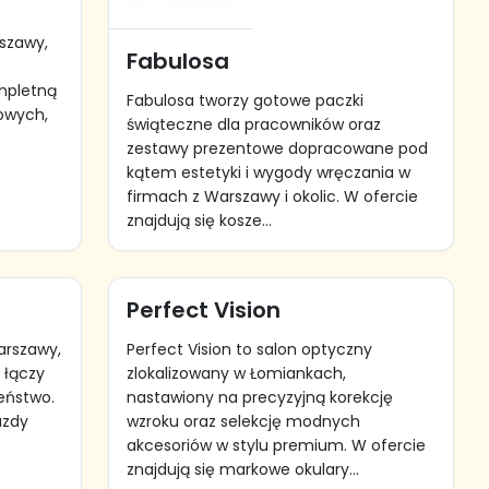
szawy,
Fabulosa
mpletną
Fabulosa tworzy gotowe paczki
owych,
świąteczne dla pracowników oraz
zestawy prezentowe dopracowane pod
kątem estetyki i wygody wręczania w
firmach z Warszawy i okolic. W ofercie
znajdują się kosze...
Perfect Vision
Warszawy,
Perfect Vision to salon optyczny
 łączy
zlokalizowany w Łomiankach,
zeństwo.
nastawiony na precyzyjną korekcję
azdy
wzroku oraz selekcję modnych
akcesoriów w stylu premium. W ofercie
znajdują się markowe okulary...