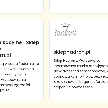
ikacyjne | Sklep
y
sklephadron.pl
om.pl
Sklep Hadron z Warszawy to
zibą w sercu Radomia, to
renomowana marka oferująca w
ca zaawansowanych
klasy akcesoria samochodowe, 
omunikacyjnych,
podnoszą komfort oraz bezpiec
ię w zapewnianiu
jazdy. W swojej bogatej ofercie,
larownej łączności.
proponuje nowoczesne...
muje...