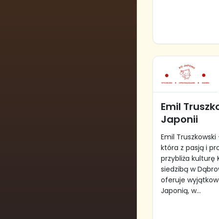
Emil Truszk
Japonii
Emil Truszkowski 
która z pasją i 
przybliża kulturę 
siedzibą w Dąbr
oferuje wyjątkow
Japonią, w...