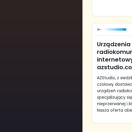
Urządzenia
radiokomun
internetow
azstudio.c
AZStudio, z sied
czołowy dostaw
urządzeń radiok
specjalizujący s
nieprzerwanej i k
Nasza oferta obej