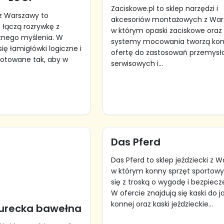
Zaciskowe.pl to sklep narzędzi i
 z Warszawy to
akcesoriów montażowych z War
 łączą rozrywkę z
w którym opaski zaciskowe oraz
znego myślenia. W
systemy mocowania tworzą ko
się łamigłówki logiczne i
ofertę do zastosowań przemysł
gotowane tak, aby w
serwisowych i...
Das Pferd
Das Pferd to sklep jeździecki z 
w którym konny sprzęt sportowy
się z troską o wygodę i bezpiec
W ofercie znajdują się kaski do j
konnej oraz kaski jeździeckie...
urecka bawełna