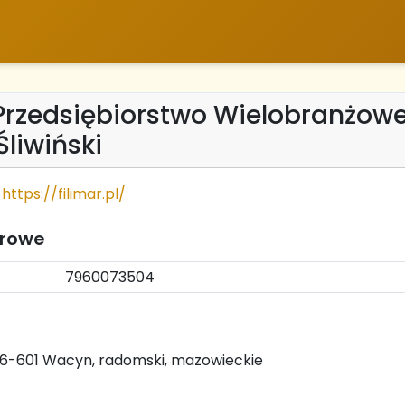
 Przedsiębiorstwo Wielobranżow
Śliwiński
https://filimar.pl/
trowe
7960073504
26-601 Wacyn, radomski, mazowieckie