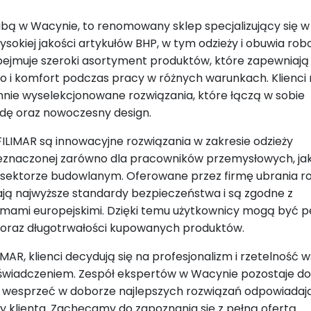
dzibą w Wacynie, to renomowany sklep specjalizujący się w
ysokiej jakości artykułów BHP, w tym odzieży i obuwia rob
bejmuje szeroki asortyment produktów, które zapewniają
 i komfort podczas pracy w różnych warunkach. Klienc
annie wyselekcjonowane rozwiązania, które łączą w sobie
dę oraz nowoczesny design.
FILIMAR są innowacyjne rozwiązania w zakresie odzieży
eznaczonej zarówno dla pracowników przemysłowych, jak 
 sektorze budowlanym. Oferowane przez firmę ubrania 
iają najwyższe standardy bezpieczeństwa i są zgodne z
mami europejskimi. Dzięki temu użytkownicy mogą być p
 oraz długotrwałości kupowanych produktów.
MAR, klienci decydują się na profesjonalizm i rzetelność 
świadczeniem. Zespół ekspertów w Wacynie pozostaje do
y wesprzeć w doborze najlepszych rozwiązań odpowiada
y klienta. Zachęcamy do zapoznania się z pełną ofertą