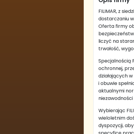
Opis firmy
FILIMAR, z sie
dostarczaniu w
Oferta firmy o
bezpieczeństwo
liczyć na star
trwałość, wygo
Specjalnością 
ochronnej, prz
działających w
i obuwie spełn
aktualnymi nor
niezawodności
Wybierając FILI
wieloletnim do
dyspozycji, ab
specyfice prac