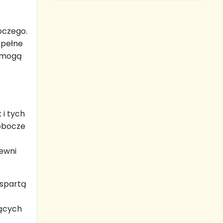
oczego.
 pełne
i mogą
i tych
robocze
ewni
wspartą
jących