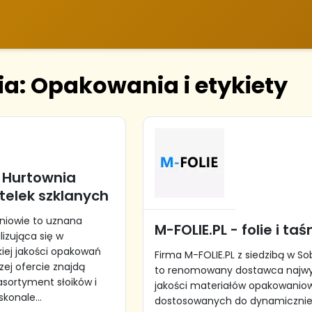
ia: Opakowania i etykiety
 Hurtownia
utelek szklanych
niowie to uznana
M-FOLIE.PL - folie i ta
izująca się w
kiej jakości opakowań
Firma M-FOLIE.PL z siedzibą w S
zej ofercie znajdą
to renomowany dostawca najwy
asortyment słoików i
jakości materiałów opakowanio
skonale...
dostosowanych do dynamiczni