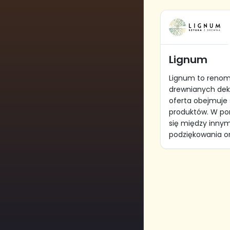
Lignum
Lignum to reno
drewnianych dekor
oferta obejmuje 
produktów. W por
się między innym
podziękowania ora