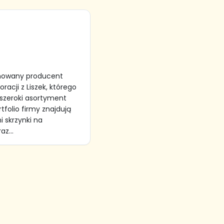
mowany producent
acji z Liszek, którego
szeroki asortyment
tfolio firmy znajdują
i skrzynki na
z...