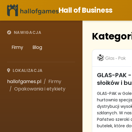
Hall of Business
Kategor
NAWIGACJA
Firmy
Blog
LOKALIZACJA
GLAS-PAK -
hallofgames.pl
Firmy
słoików i b
Opakowania i etykiety
GLAS-PAK w Gole
hurtownia specjal
dystrybucji wyso
szklanych. W nas
Państwo szeroki 
butelek, które do