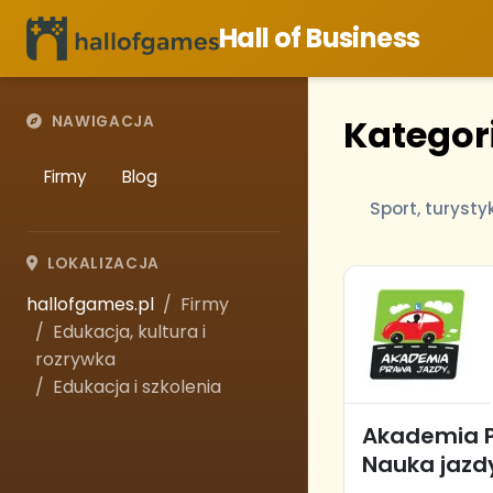
Hall of Business
Kategori
NAWIGACJA
Firmy
Blog
Sport, turysty
LOKALIZACJA
hallofgames.pl
Firmy
Edukacja, kultura i
rozrywka
Edukacja i szkolenia
Akademia P
Nauka jazd