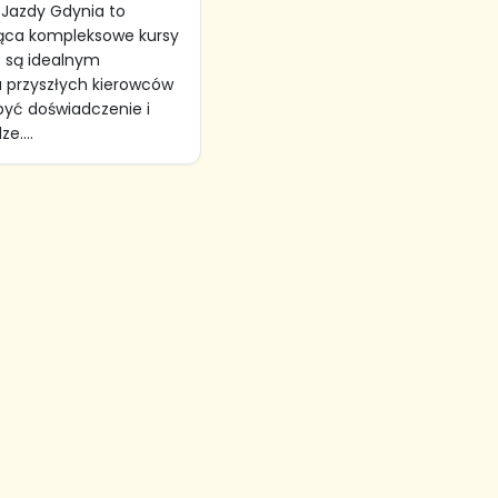
Jazdy Gdynia to
jąca kompleksowe kursy
e są idealnym
 przyszłych kierowców
yć doświadczenie i
e....