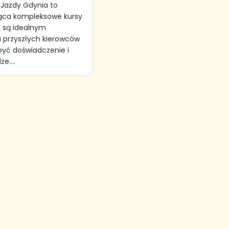
Jazdy Gdynia to
jąca kompleksowe kursy
e są idealnym
 przyszłych kierowców
yć doświadczenie i
e....