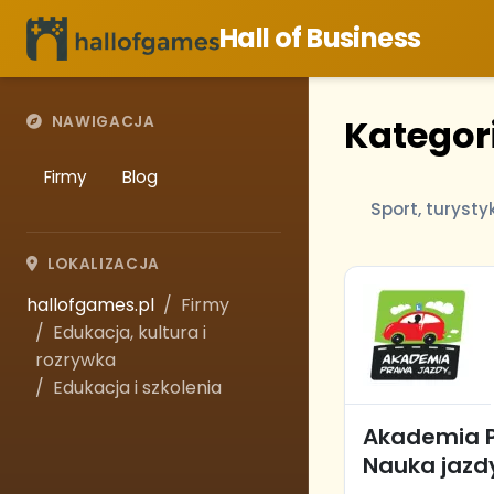
Hall of Business
Kategori
NAWIGACJA
Firmy
Blog
Sport, turysty
LOKALIZACJA
hallofgames.pl
Firmy
Edukacja, kultura i
rozrywka
Edukacja i szkolenia
Akademia P
Nauka jazd