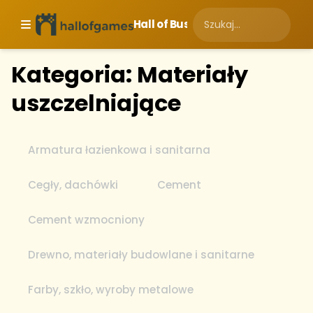
Hall of Business
Kategoria: Materiały
uszczelniające
Armatura łazienkowa i sanitarna
Cegły, dachówki
Cement
Cement wzmocniony
Drewno, materiały budowlane i sanitarne
Farby, szkło, wyroby metalowe