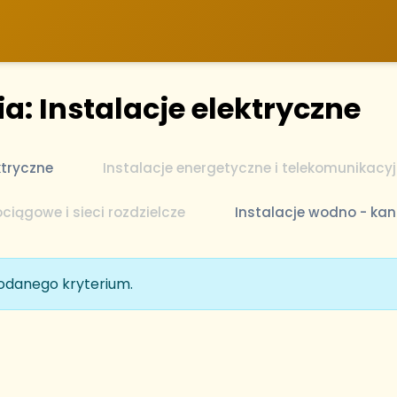
a: Instalacje elektryczne
ktryczne
Instalacje energetyczne i telekomunikacy
ociągowe i sieci rozdzielcze
Instalacje wodno - kan
podanego kryterium.