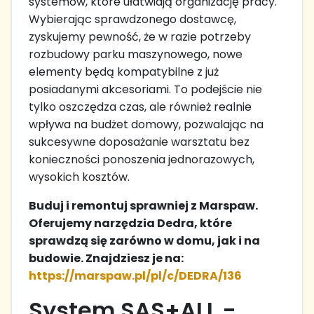
systemów, które ułatwiają organizację pracy.
Wybierając sprawdzonego dostawcę,
zyskujemy pewność, że w razie potrzeby
rozbudowy parku maszynowego, nowe
elementy będą kompatybilne z już
posiadanymi akcesoriami. To podejście nie
tylko oszczędza czas, ale również realnie
wpływa na budżet domowy, pozwalając na
sukcesywne doposażanie warsztatu bez
konieczności ponoszenia jednorazowych,
wysokich kosztów.
Buduj i remontuj sprawniej z Marspaw.
Oferujemy narzędzia Dedra, które
sprawdzą się zarówno w domu, jak i na
budowie. Znajdziesz je na:
https://marspaw.pl/pl/c/DEDRA/136
System SAS+ALL -