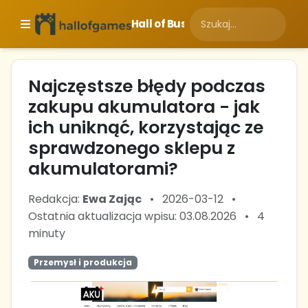
Hall of Business
Najczęstsze błędy podczas
zakupu akumulatora - jak
ich uniknąć, korzystając ze
sprawdzonego sklepu z
akumulatorami?
Redakcja:
Ewa Zając
•
2026-03-12
•
Ostatnia aktualizacja wpisu: 03.08.2026
•
4
minuty
Przemysł i produkcja