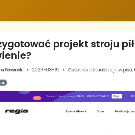
zygotować projekt stroju pi
ienie?
na Nowak
•
2026-03-19
•
Ostatnia aktualizacja wpisu:
ia