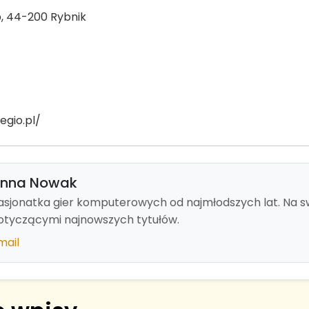
b, 44-200 Rybnik
egio.pl/
nna Nowak
asjonatka gier komputerowych od najmłodszych lat. Na swo
otyczącymi najnowszych tytułów.
mail