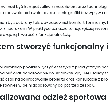
czny musi być kompatybilny z materiałem oraz technologi
tóra pozwala na trwałe przeniesienie grafiki bez wpływu n
nien być dobrany tak, aby zapewniał komfort termiczny, 
 z nadrukiem. W praktyce oznacza to najczęściej wykorzy
óre łączą trwałość z funkcjonalnością.
tem stworzyć funkcjonalny i
?
u piłkarskiego powinien łączyć estetykę z praktycznym p
wałość oraz dopasowanie do warunków gry. Jeśli zależy Ci 
ić czas na dopracowanie projektu oraz konsultację z prod
le również w pełni dopasowany do potrzeb zespołu.
alizowana odzież sportowa