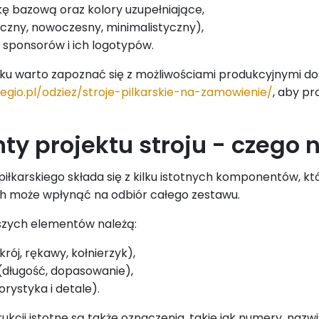
kę bazową oraz kolory uzupełniające,
syczny, nowoczesny, minimalistyczny),
sponsorów i ich logotypów.
ku warto zapoznać się z możliwościami produkcyjnymi dost
egio.pl/odziez/stroje-pilkarskie-na-zamowienie/
, aby pr
ty projektu stroju - czego
 piłkarskiego składa się z kilku istotnych komponentów, 
ch może wpłynąć na odbiór całego zestawu.
szych elementów należą:
krój, rękawy, kołnierzyk),
(długość, dopasowanie),
orystyka i detale).
ukcji istotne są także oznaczenia, takie jak numery, naz