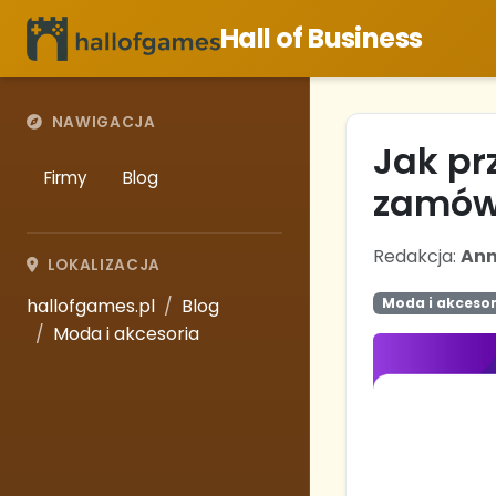
Hall of Business
NAWIGACJA
Jak pr
Firmy
Blog
zamów
Redakcja:
An
LOKALIZACJA
hallofgames.pl
Blog
Moda i akcesor
Moda i akcesoria