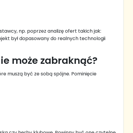
awcy, np. poprzez analizę ofert takich jak:
ojekt był dopasowany do realnych technologii
 nie może zabraknąć?
które muszą być ze sobą spójne. Pominięcie
wiska czy herby klubowe. Powinny być one czytelne