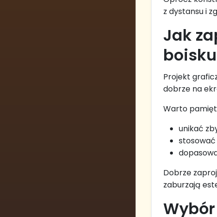
z dystansu i 
Jak za
boisku
Projekt grafic
dobrze na ekr
Warto pamięta
unikać zb
stosować 
dopasować 
Dobrze zaproj
zaburzają est
Wybór 