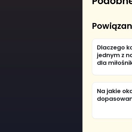
Podobne
Powiązan
Dlaczego ko
jednym z n
dla miłośni
Na jakie ok
dopasowane