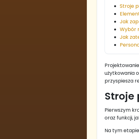
Stroje 
Element
Jak zap
Wybór m
Jak zat
Persona
Projektowanie 
użytkowania o
przyspiesza re
Stroje
Pierwszym krok
oraz funkcji, 
Na tym etapie 