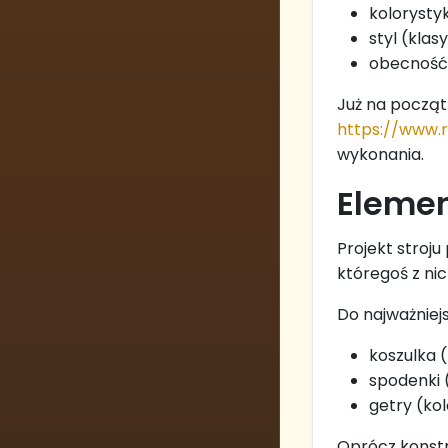
kolorysty
styl (kla
obecność 
Już na począt
https://www.r
wykonania.
Elemen
Projekt stroju
któregoś z ni
Do najważniej
koszulka (
spodenki 
getry (kol
Oprócz konstr