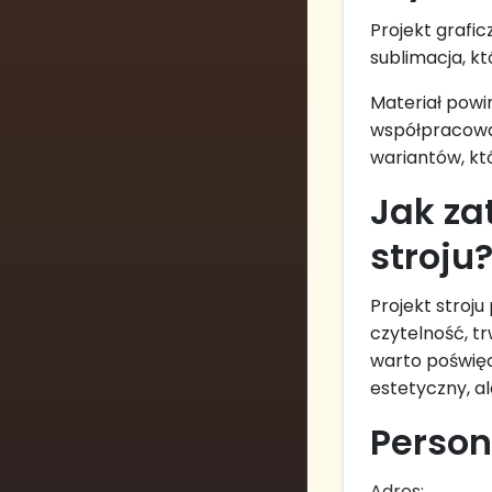
Projekt grafi
sublimacja, k
Materiał powi
współpracował
wariantów, kt
Jak za
stroju
Projekt stroj
czytelność, tr
warto poświęc
estetyczny, a
Person
Adres: