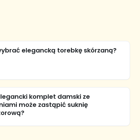
wybrać elegancką torebkę skórzaną?
elegancki komplet damski ze
niami może zastąpić suknię
zorową?