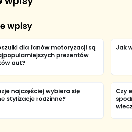
 wpisy
e wpisy
szulki dla fanów motoryzacji są
Jak 
ajpopularniejszych prezentów
ków aut?
azje najczęściej wybiera się
Czy 
 stylizacje rodzinne?
spod
wiec