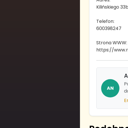
Kilińskiego 33
Telefon:
600398247
Strona WWW:
https://www.r
A
P
AN
d
E