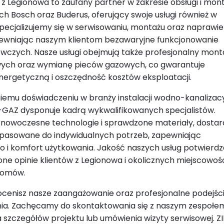
z Legionowa to zaufany partner w zakresie obsługi i mon
h Bosch oraz Buderus, oferujący swoje usługi również w
ecjalizujemy się w serwisowaniu, montażu oraz naprawie
ewniając naszym klientom bezawaryjne funkcjonowanie
czych. Nasze usługi obejmują także profesjonalny mont
wych oraz wymianę pieców gazowych, co gwarantuje
ergetyczną i oszczędność kosztów eksploatacji.
tniemu doświadczeniu w branży instalacji wodno-kanalizacy
GAZ dysponuje kadrą wykwalifikowanych specjalistów.
 nowoczesne technologie i sprawdzone materiały, dosta
opasowane do indywidualnych potrzeb, zapewniając
 i komfort użytkowania. Jakość naszych usług potwierdz
ne opinie klientów z Legionowa i okolicznych miejscowośc
tomów.
cenisz nasze zaangażowanie oraz profesjonalne podejśc
nia. Zachęcamy do skontaktowania się z naszym zespołe
 szczegółów projektu lub umówienia wizyty serwisowej. 