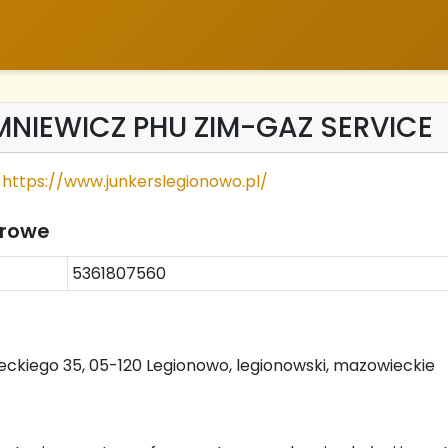
IMNIEWICZ PHU ZIM-GAZ SERVICE
https://www.junkerslegionowo.pl/
trowe
5361807560
eckiego 35, 05-120 Legionowo, legionowski, mazowieckie