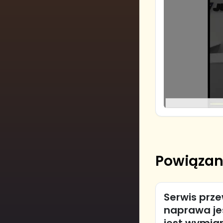
Powiązan
Serwis prz
naprawa jes