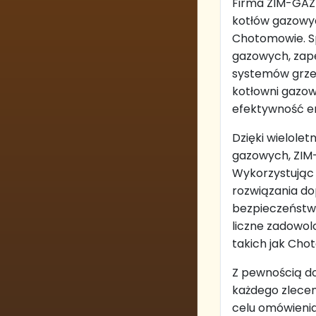
Firma ZIM-GAZ 
kotłów gazowyc
Chotomowie. Sp
gazowych, zap
systemów grzew
kotłowni gazo
efektywność en
Dzięki wielole
gazowych, ZIM-
Wykorzystując
rozwiązania d
bezpieczeństwo
liczne zadowolo
takich jak Cho
Z pewnością do
każdego zlece
celu omówienia