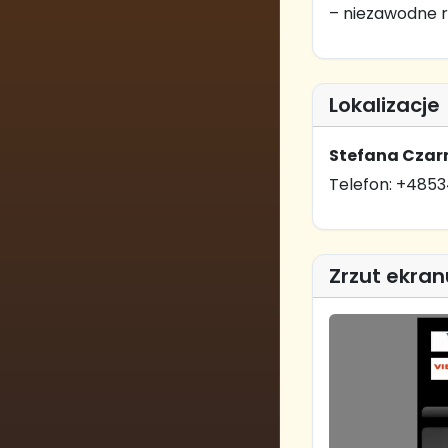
– niezawodne r
Lokalizacje
Stefana Czarn
Telefon: +485
Zrzut ekran