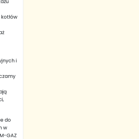
tażu
 kotłów
aż
jnych i
rczamy
ają
i,
ie do
m w
ZIM-GAZ