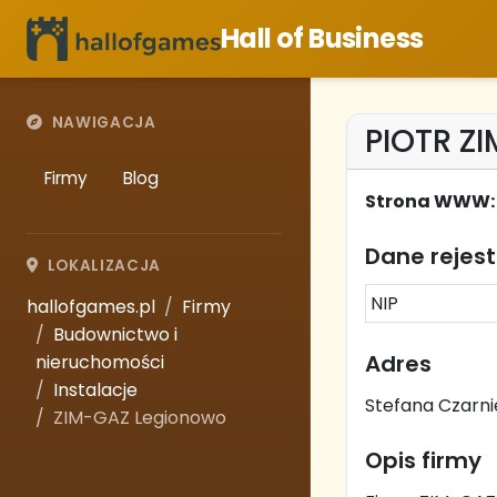
Hall of Business
NAWIGACJA
PIOTR Z
Firmy
Blog
Strona WWW:
Dane rejes
LOKALIZACJA
NIP
hallofgames.pl
Firmy
Budownictwo i
Adres
nieruchomości
Instalacje
Stefana Czarni
ZIM-GAZ Legionowo
Opis firmy