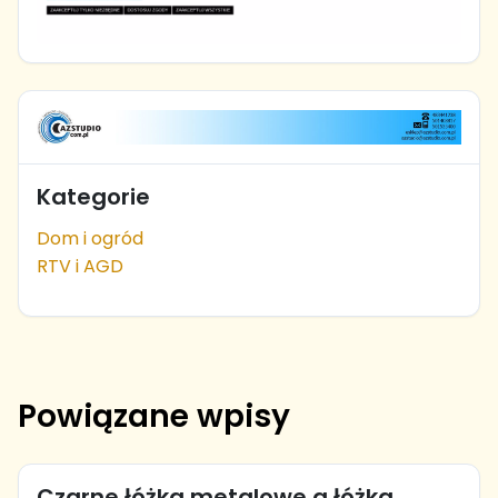
Kategorie
Dom i ogród
RTV i AGD
Powiązane wpisy
Czarne łóżka metalowe a łóżka