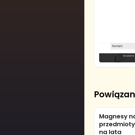
Powiązan
Magnesy na
przedmioty
na lata