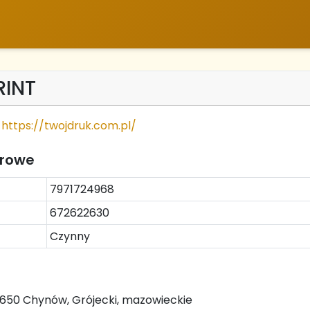
RINT
https://twojdruk.com.pl/
trowe
7971724968
672622630
Czynny
650 Chynów, Grójecki, mazowieckie