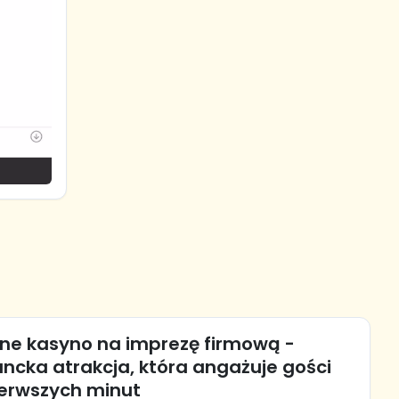
lne kasyno na imprezę firmową -
ncka atrakcja, która angażuje gości
ierwszych minut