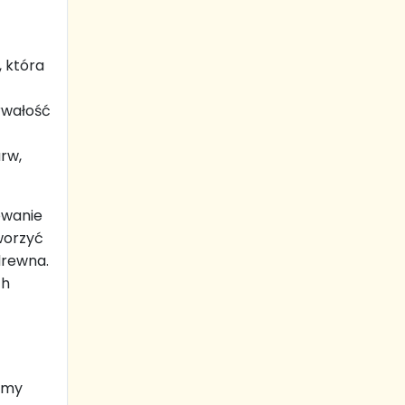
 która
trwałość
rw,
owanie
worzyć
drewna.
ch
śmy