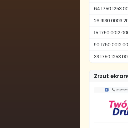
64 1750 1253 
26 9130 0003 2
15 1750 0012 0
90 1750 0012 0
33 1750 1253 0
Zrzut ekran