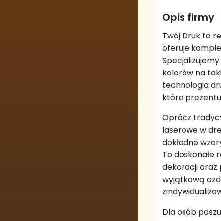
Opis firmy
Twój Druk to r
oferuje komple
Specjalizujemy
kolorów na tak
technologia dr
które prezentuj
Oprócz tradycy
laserowe w dre
dokładne wzory
To doskonałe ro
dekoracji ora
wyjątkową ozdo
zindywidualizo
Dla osób posz