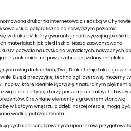
enomowana drukarnia internetowa z siedzibą w Chynowie,
ksowe usługi poligraficzne na najwyższym poziomie.
 się w druku UV, który gwarantuje nadzwyczajną jakość i 
ich materiałach jak plexi i szkło. Nasza zaawansowana
uku UV pozwala na uzyskanie wyrazistych, nasyconych ba
ą się znakomicie na powierzchniach szklanych i pleksi.
jnych usług drukarskich, Twój Druk oferuje także grawer
wnie. Dzięki precyzyjnej technologii laserowej, możemy t
 i napisy, które idealnie łączą się z naturalnym pięknem 
związanie dla tych, którzy poszukują unikalnych i trwały
z prezentów. Drewniane elementy z grawerem stanowią
bę w każdym wnętrzu, a dzięki naszej ofercie, mogą być
wane według potrzeb klienta.
ukujących spersonalizowanych upominków, przygotowali