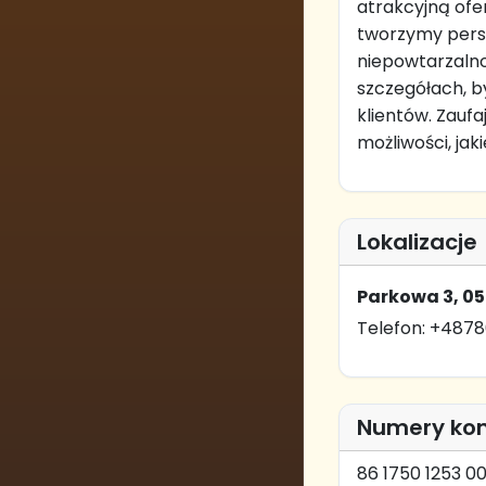
atrakcyjną ofe
tworzymy perso
niepowtarzalno
szczegółach, 
klientów. Zauf
możliwości, ja
Lokalizacje
Parkowa 3, 0
Telefon: +4878
Numery ko
86 1750 1253 