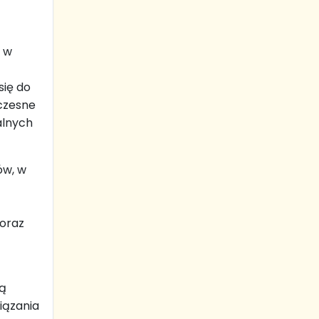
ą w
się do
oczesne
alnych
ów, w
 oraz
ną
iązania