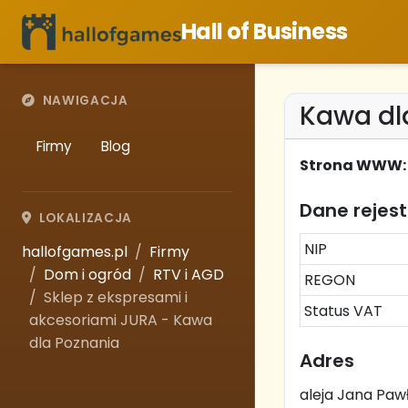
Hall of Business
NAWIGACJA
Kawa dl
Firmy
Blog
Strona WWW:
Dane rejes
LOKALIZACJA
NIP
hallofgames.pl
Firmy
Dom i ogród
RTV i AGD
REGON
Sklep z ekspresami i
Status VAT
akcesoriami JURA - Kawa
dla Poznania
Adres
aleja Jana Pawł