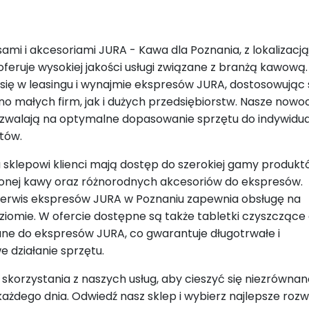
ami i akcesoriami JURA - Kawa dla Poznania, z lokalizacj
oferuje wysokiej jakości usługi związane z branżą kawową.
 się w leasingu i wynajmie ekspresów JURA, dostosowując 
o małych firm, jak i dużych przedsiębiorstw. Nasze now
ozwalają na optymalne dopasowanie sprzętu do indywidu
tów.
 sklepowi klienci mają dostęp do szerokiej gamy produkt
onej kawy oraz różnorodnych akcesoriów do ekspresów.
serwis ekspresów JURA w Poznaniu zapewnia obsługę na
iomie. W ofercie dostępne są także tabletki czyszczące
ane do ekspresów JURA, co gwarantuje długotrwałe i
działanie sprzętu.
korzystania z naszych usług, aby cieszyć się niezrówna
każdego dnia. Odwiedź nasz sklep i wybierz najlepsze rozw