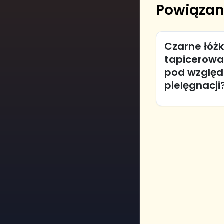
Powiązan
Czarne łóż
tapicerowan
pod względe
pielęgnacji