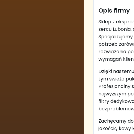
Opis firmy
Sklep z ekspres
sercu Lubonia, 
Specjalizujemy
potrzeb zarówn
rozwiązania p
wymagań klien
Dzięki naszemu
tym świeżo pal
Profesjonalny 
najwyższym poz
filtry dedykow
bezproblemowe 
Zachęcamy do s
jakością kawy 