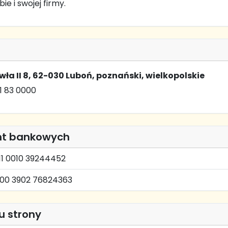
ie i swojej firmy.
wła II 8, 62-030 Luboń, poznański, wielkopolskie
1 83 0000
nt bankowych
111 0010 39244452
000 3902 76824363
u strony