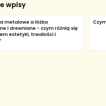
e wpisy
ka metalowe a łóżka
Czym 
e i drewniane - czym różnią się
m estetyki, trwałości i
?