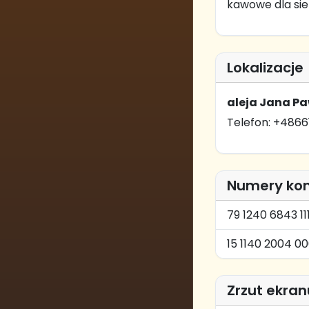
kawowe dla sieb
Lokalizacje
aleja Jana Pa
Telefon: +4866
Numery ko
79 1240 6843 1
15 1140 2004 0
Zrzut ekran