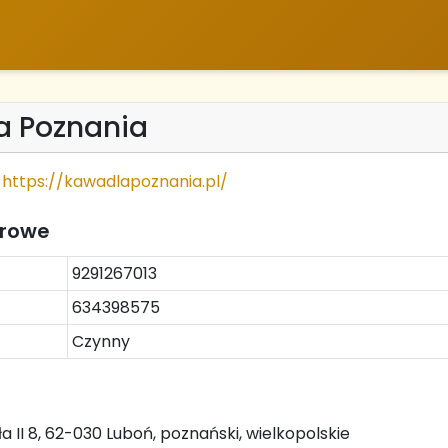
a Poznania
https://kawadlapoznania.pl/
trowe
9291267013
634398575
Czynny
a II 8, 62-030 Luboń, poznański, wielkopolskie