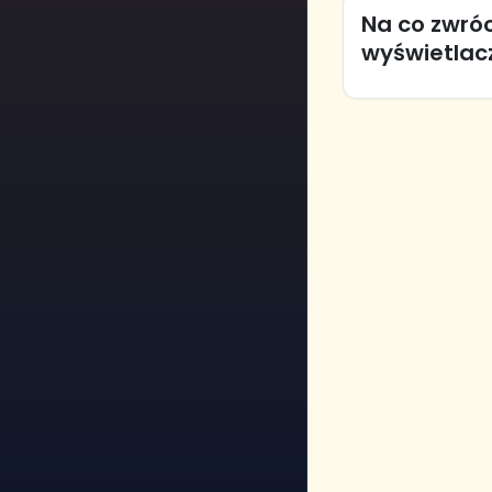
Na co zwró
wyświetlac