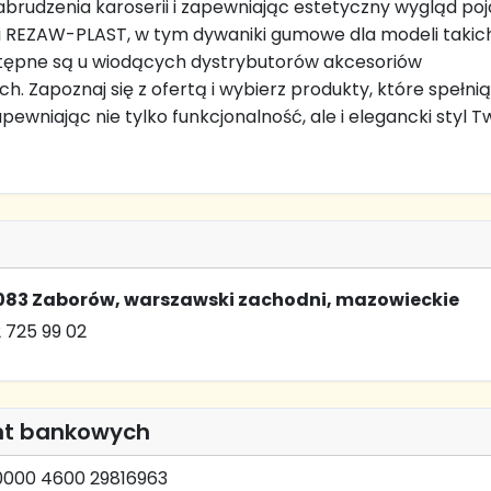
abrudzenia karoserii i zapewniając estetyczny wygląd poj
 REZAW-PLAST, w tym dywaniki gumowe dla modeli takich
tępne są u wiodących dystrybutorów akcesoriów
. Zapoznaj się z ofertą i wybierz produkty, które spełni
pewniając nie tylko funkcjonalność, ale i elegancki styl 
-083 Zaborów, warszawski zachodni, mazowieckie
 725 99 02
nt bankowych
0000 4600 29816963