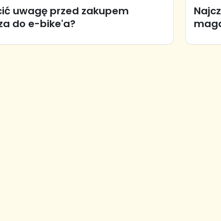
cić uwagę przed zakupem
Najc
za do e-bike'a?
maga