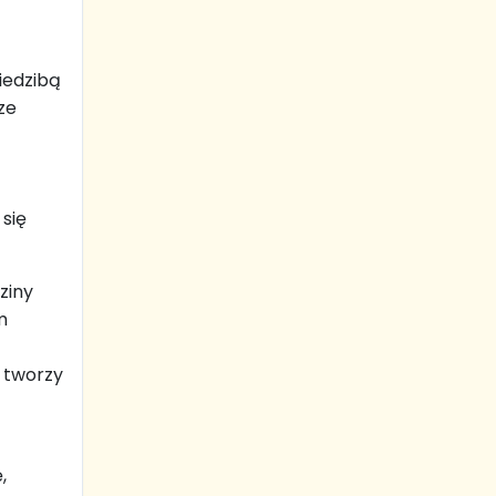
iedzibą
ze
się
ziny
m
 tworzy
,