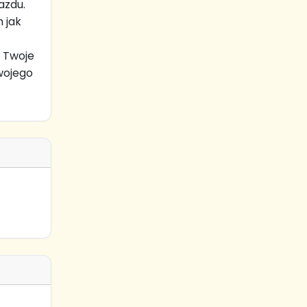
azdu.
 jak
ą Twoje
Twojego