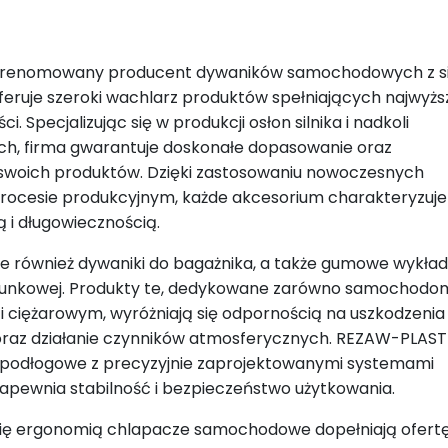
renomowany producent dywaników samochodowych z s
feruje szeroki wachlarz produktów spełniających najwyżs
i. Specjalizując się w produkcji osłon silnika i nadkoli
, firma gwarantuje doskonałe dopasowanie oraz
swoich produktów. Dzięki zastosowaniu nowoczesnych
procesie produkcyjnym, każde akcesorium charakteryzuje 
 i długowiecznością.
e również dywaniki do bagażnika, a także gumowe wykład
adunkowej. Produkty te, dedykowane zarówno samochodo
i ciężarowym, wyróżniają się odpornością na uszkodzenia
raz działanie czynników atmosferycznych. REZAW-PLAST
i podłogowe z precyzyjnie zaprojektowanymi systemami
pewnia stabilność i bezpieczeństwo użytkowania.
się ergonomią chlapacze samochodowe dopełniają ofertę