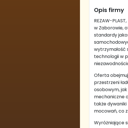
Opis firmy
REZAW-PLAST, 
w Zaborowie, o
standardy jakośc
samochodowych
wytrzymałość 
technologii w 
niezawodnością
Oferta obejmuj
przestrzeni ł
osobowym, jak 
mechaniczne o
także dywanik
mocowań, co za
Wyróżniające 