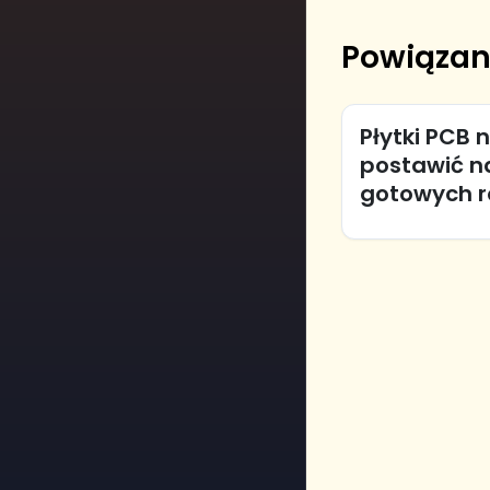
Powiązan
Płytki PCB 
postawić n
gotowych r