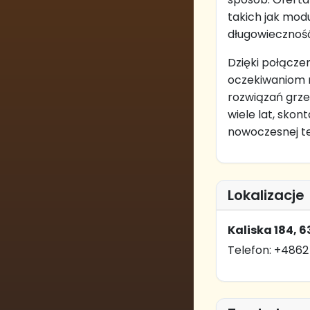
takich jak mod
długowiecznoś
Dzięki połączen
oczekiwaniom n
rozwiązań grz
wiele lat, skon
nowoczesnej tec
Lokalizacje
Kaliska 184, 6
Telefon: +4862