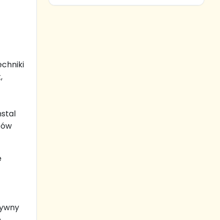
echniki
,
stal
któw
ę
t
tywny
,