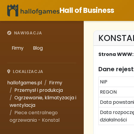
Hall of Business
NAWIGACJA
KONSTAL 
Firmy
Blog
Strona WWW:
Dane rejes
LOKALIZACJA
NIP
hallofgames.pl
Firmy
Przemysł i produkcja
REGON
Ogrzewanie, klimatyzacja i
Data powstan
wentylacja
Data rozpoczę
Piece centralnego
działalności
ogrzewania - Konstal