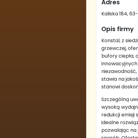
Adres
Kaliska 184, 63
Opis firmy
Konstal, z sie
grzewczej, ofe
bufory ciepła, 
innowacyjnych 
niezawodność,
stawia na jakoś
stanowi doskona
Szczególną uwa
wysoką wydajno
redukcji emisji
idealne rozwiąz
pozwalając na 
sposób. Oferta