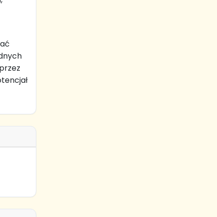
tać
idnych
przez
otencjał