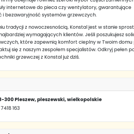
uły internetowe do pieca czy wentylatory, gwarantujące
ć i bezawaryjność systemów grzewczych.
iu tradycji z nowoczesnością, Konstal jest w stanie spros
ajbardziej wymagających klientów. Jeśli poszukujesz sol
ewczych, które zapewnią komfort cieplny w Twoim domu 
taktuj się z naszym zespołem specjalistów. Odkryj pełen p
hniki grzewczej z Konstal już dziś.
3-300 Pleszew, pleszewski, wielkopolskie
 7418 163