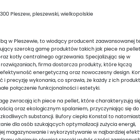
-300 Pleszew, pleszewski, wielkopolskie
dzibą w Pleszewie, to wiodący producent zaawansowanej t
rujący szeroką gamę produktów takich jak piece na pellet
oraz kotły centralnego ogrzewania. Specjalizując się w
rozwiązaniach, firma dostarcza produkty, które łączą
 efektywność energetyczną oraz nowoczesny design. Kon
ć i precyzję wykonania, co sprawia, że każdy z ich produ
łe połączenie funkcjonalności i estetyki.
gę zwracają ich piece na pellet, które charakteryzują si
ścią oraz ekologicznym spalaniem, przyczyniając się do
 szkodliwych substancji. Bufory ciepła Konstal to natomias
anie dla osób szukających optymalizacji zużycia energii,
jej magazynowanie i wykorzystywanie w najbardziej efek
 firmy obejmuje również szeroki wybór części zamiennych