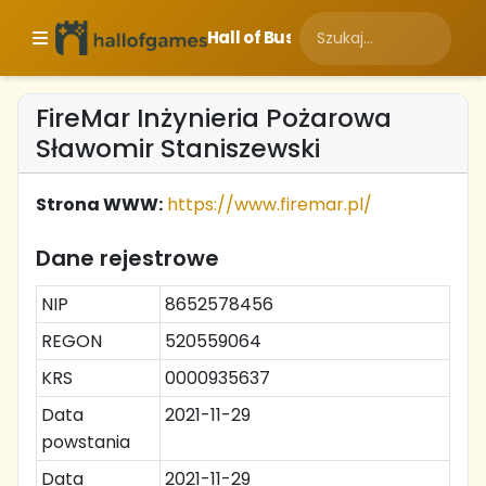
Hall of Business
FireMar Inżynieria Pożarowa
Sławomir Staniszewski
Strona WWW:
https://www.firemar.pl/
Dane rejestrowe
NIP
8652578456
REGON
520559064
KRS
0000935637
Data
2021-11-29
powstania
Data
2021-11-29