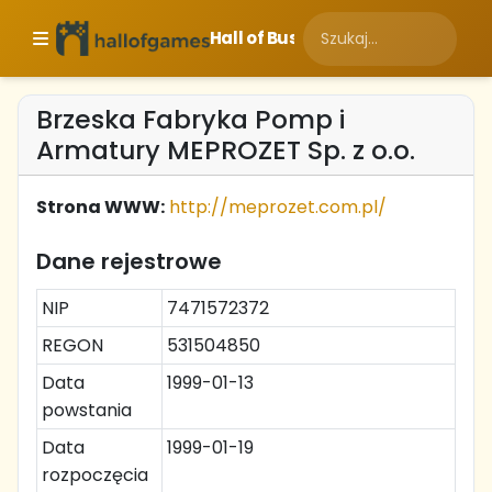
Hall of Business
Brzeska Fabryka Pomp i
Armatury MEPROZET Sp. z o.o.
Strona WWW:
http://meprozet.com.pl/
Dane rejestrowe
NIP
7471572372
REGON
531504850
Data
1999-01-13
powstania
Data
1999-01-19
rozpoczęcia