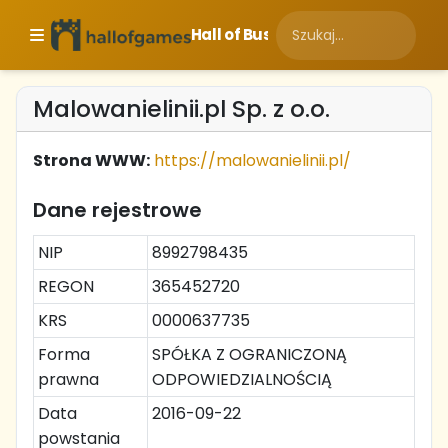
Hall of Business
Malowanielinii.pl Sp. z o.o.
Strona WWW:
https://malowanielinii.pl/
Dane rejestrowe
NIP
8992798435
REGON
365452720
KRS
0000637735
Forma
SPÓŁKA Z OGRANICZONĄ
prawna
ODPOWIEDZIALNOŚCIĄ
Data
2016-09-22
powstania