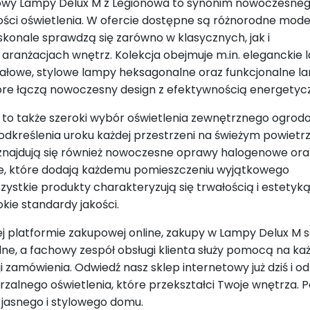
owy Lampy Delux M z Legionowa to synonim nowoczesneg
akości oświetlenia. W ofercie dostępne są różnorodne mode
skonale sprawdzą się zarówno w klasycznych, jak i
ranżacjach wnętrz. Kolekcja obejmuje m.in. eleganckie
tałowe, stylowe lampy heksagonalne oraz funkcjonalne l
które łączą nowoczesny design z efektywnością energetyc
to także szeroki wybór oświetlenia zewnętrznego ogrod
odkreślenia uroku każdej przestrzeni na świeżym powietr
znajdują się również nowoczesne oprawy halogenowe ora
ne, które dodają każdemu pomieszczeniu wyjątkowego
ystkie produkty charakteryzują się trwałością i estetyką
kie standardy jakości.
nej platformie zakupowej online, zakupy w Lampy Delux M 
dne, a fachowy zespół obsługi klienta służy pomocą na k
ji zamówienia. Odwiedź nasz sklep internetowy już dziś i od
rzalnego oświetlenia, które przekształci Twoje wnętrza. 
s jasnego i stylowego domu.