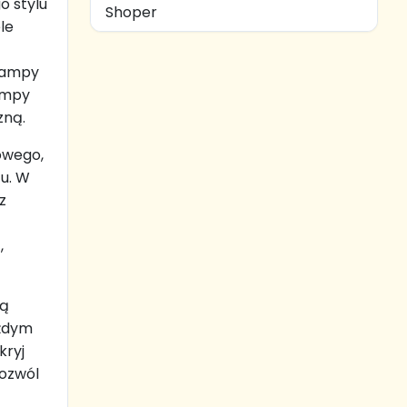
o stylu
Shoper
le
 lampy
ampy
zną.
owego,
zu. W
z
,
są
ażdym
kryj
Pozwól