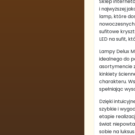
Sklep internet
i najwyższej j
lamp, które do
nowoczesnych a
sufitowe krysz
LED na sufit, 
Lampy Delux M 
idealnego do p
asortymencie 
kinkiety ścien
charakteru. Wsz
spełniając wyso
Dzięki intuicyj
szybkie i wygo
etapie realizac
świat niepowta
sobie na luksu