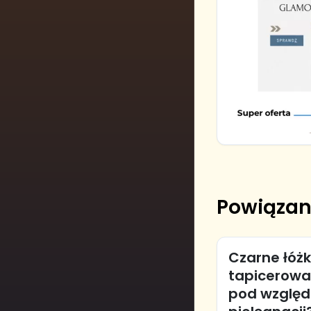
Powiązan
Czarne łóż
tapicerowan
pod względe