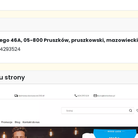
iego 46A, 05-800 Pruszków, pruszkowski, mazowieck
04293524
u strony