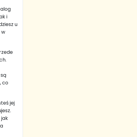
talog
k i
ziesz u
ę w
przede
ch.
 są
, co
teś jej
jesz.
 jak
na