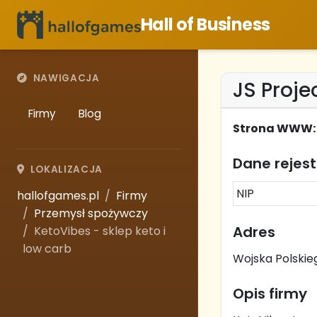
Hall of Business
NAWIGACJA
JS Proje
Firmy
Blog
Strona WWW:
Dane rejes
LOKALIZACJA
NIP
hallofgames.pl
Firmy
Przemysł spożywczy
Adres
KetoVibes - sklep keto i
low carb
Wojska Polskie
Opis firmy