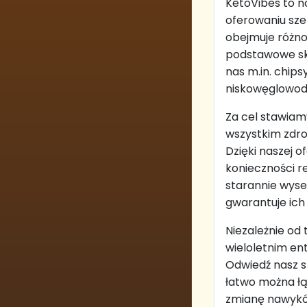
KetoVibes to n
oferowaniu sze
obejmuje różno
podstawowe skł
nas m.in. chips
niskowęglowod
Za cel stawiam
wszystkim zdr
Dzięki naszej 
konieczności r
starannie wys
gwarantuje ich
Niezależnie od 
wieloletnim en
Odwiedź nasz sk
łatwo można łą
zmianę nawyków