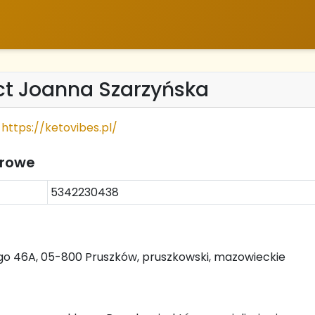
ct Joanna Szarzyńska
https://ketovibes.pl/
trowe
5342230438
go 46A, 05-800 Pruszków, pruszkowski, mazowieckie