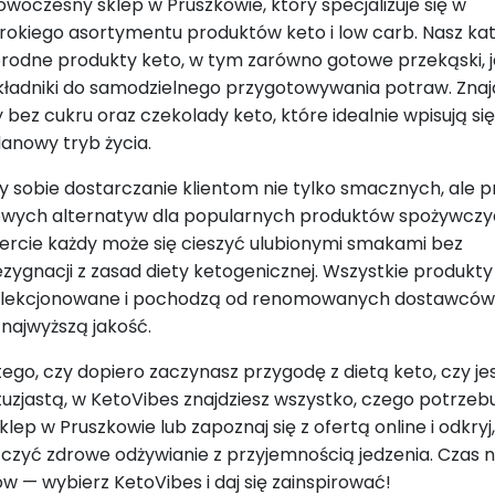
owoczesny sklep w Pruszkowie, który specjalizuje się w
rokiego asortymentu produktów keto i low carb. Nasz ka
rodne produkty keto, w tym zarówno gotowe przekąski, ja
adniki do samodzielnego przygotowywania potraw. Znajd
y bez cukru oraz czekolady keto, które idealnie wpisują si
anowy tryb życia.
y sobie dostarczanie klientom nie tylko smacznych, ale 
owych alternatyw dla popularnych produktów spożywczy
ofercie każdy może się cieszyć ulubionymi smakami bez
ezygnacji z zasad diety ketogenicznej. Wszystkie produkty
elekcjonowane i pochodzą od renomowanych dostawców
 najwyższą jakość.
tego, czy dopiero zaczynasz przygodę z dietą keto, czy jes
tuzjastą, w KetoVibes znajdziesz wszystko, czego potrzebu
lep w Pruszkowie lub zapoznaj się z ofertą online i odkryj,
czyć zdrowe odżywianie z przyjemnością jedzenia. Czas 
 — wybierz KetoVibes i daj się zainspirować!