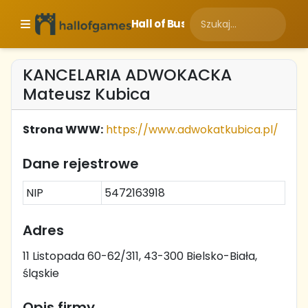
Hall of Business
KANCELARIA ADWOKACKA
Mateusz Kubica
Strona WWW:
https://www.adwokatkubica.pl/
Dane rejestrowe
NIP
5472163918
Adres
11 Listopada 60-62/311, 43-300 Bielsko-Biała,
śląskie
Opis firmy