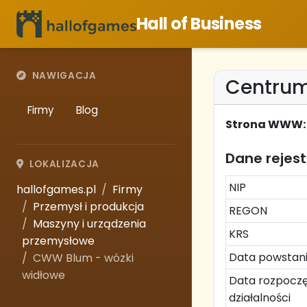
Hall of Business
NAWIGACJA
Centrum
Firmy
Blog
Strona WWW:
Dane rejes
LOKALIZACJA
NIP
hallofgames.pl
Firmy
Przemysł i produkcja
REGON
Maszyny i urządzenia
KRS
przemysłowe
Data powstan
CWW Blum - wózki
widłowe
Data rozpoczę
działalności