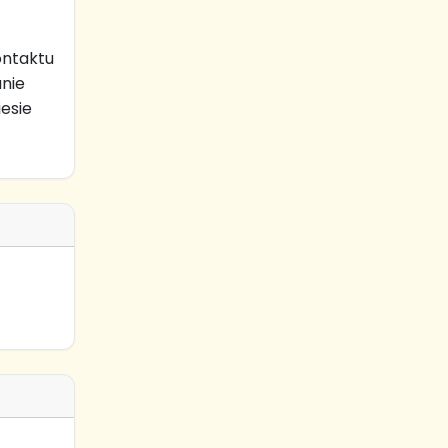
ontaktu
nie
iesie