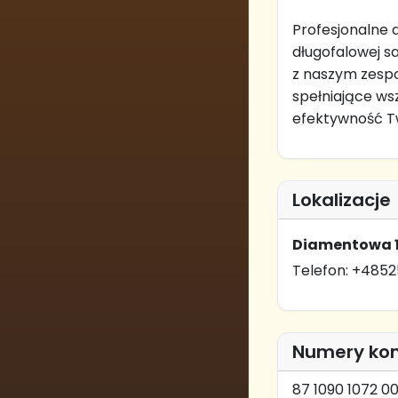
Profesjonalne 
długofalowej s
z naszym zesp
spełniające wsz
efektywność Tw
Lokalizacje
Diamentowa 1
Telefon: +485
Numery ko
87 1090 1072 0