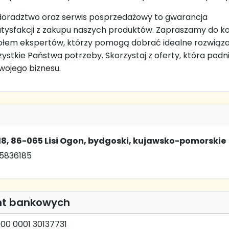
doradztwo oraz serwis posprzedażowy to gwarancja
atysfakcji z zakupu naszych produktów. Zapraszamy do k
ołem ekspertów, którzy pomogą dobrać idealne rozwiąza
ystkie Państwa potrzeby. Skorzystaj z oferty, która podn
ojego biznesu.
8, 86-065 Lisi Ogon, bydgoski, kujawsko-pomorskie
25836185
nt bankowych
000 0001 30137731