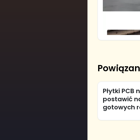
Powiązan
Płytki PCB 
postawić n
gotowych r