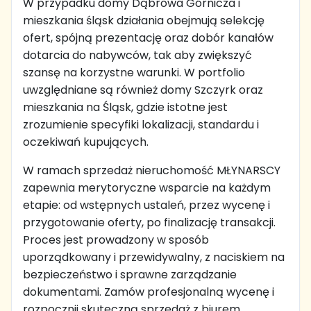
W przypadku domy Dąbrowa Górnicza i
mieszkania śląsk działania obejmują selekcję
ofert, spójną prezentację oraz dobór kanałów
dotarcia do nabywców, tak aby zwiększyć
szansę na korzystne warunki. W portfolio
uwzględniane są również domy Szczyrk oraz
mieszkania na Śląsk, gdzie istotne jest
zrozumienie specyfiki lokalizacji, standardu i
oczekiwań kupujących.
W ramach sprzedaż nieruchomość MŁYNARSCY
zapewnia merytoryczne wsparcie na każdym
etapie: od wstępnych ustaleń, przez wycenę i
przygotowanie oferty, po finalizację transakcji.
Proces jest prowadzony w sposób
uporządkowany i przewidywalny, z naciskiem na
bezpieczeństwo i sprawne zarządzanie
dokumentami. Zamów profesjonalną wycenę i
rozpocznij skuteczną sprzedaż z biurem