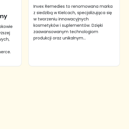
Invex Remedies to renomowana marka
z siedzibą w Kielcach, specjalizująca się
śmy
w tworzeniu innowacyjnych
kosmetyków i suplementów. Dzięki
obkowie
zaawansowanym technologiom
ższej
produkcji oraz unikalnym...
wych,
e
merce.