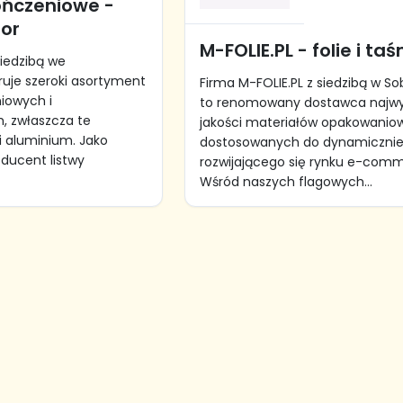
ończeniowe -
tor
M-FOLIE.PL - folie i ta
siedzibą we
uje szeroki asortyment
Firma M-FOLIE.PL z siedzibą w S
iowych i
to renomowany dostawca najwy
, zwłaszcza te
jakości materiałów opakowanio
i aluminium. Jako
dostosowanych do dynamiczni
ucent listwy
rozwijającego się rynku e-com
Wśród naszych flagowych...