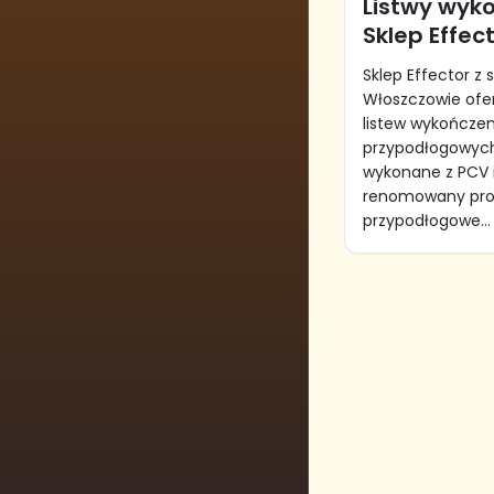
Listwy wyk
Sklep Effec
Sklep Effector z 
Włoszczowie ofer
listew wykończen
przypodłogowych
wykonane z PCV 
renomowany prod
przypodłogowe...