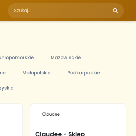
niopomorskie
Mazowieckie
kie
Małopolskie
Podkarpackie
zyskie
Claudee - Sklep