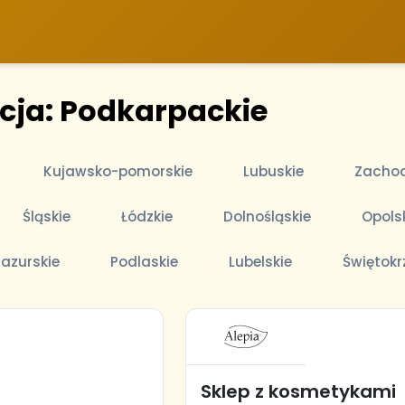
acja: Podkarpackie
Kujawsko-pomorskie
Lubuskie
Zachod
Śląskie
Łódzkie
Dolnośląskie
Opols
azurskie
Podlaskie
Lubelskie
Świętokr
Sklep z kosmetykami