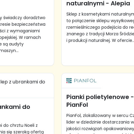
naturalnymi - Alepia
Sklep z kosmetykami naturalnym
y świadczy doradztwo
to połączenie sklepu wysyłkowe
kresie bezpieczeństwa
rzemieślniczego podejścia do re
ści z wymaganiami
znanego z tradycji Morza Śród
ropejskiej. W ramach
i produkcji naturalnej. W ofercie..
e są audyty
maszyn...
Pianki polietylenowe 
PianFol
rankami do
i
PianFol, zlokalizowany w sercu C
lider w dziedzinie dostarczania w
 do chrztu Noeli z
jakości rozwiązań opakowaniowy
ia się szeroką ofertą