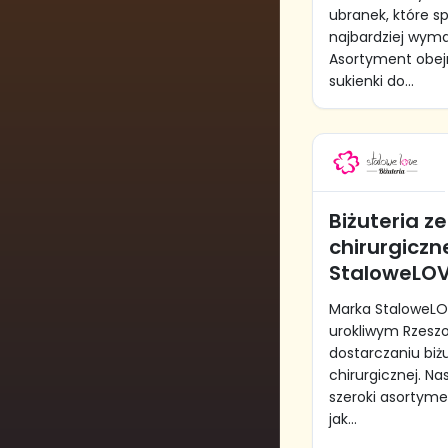
ubranek, które s
najbardziej wym
Asortyment obej
sukienki do...
Biżuteria ze
chirurgiczne
StaloweLO
Marka StaloweLOV
urokliwym Rzeszow
dostarczaniu biżu
chirurgicznej. N
szeroki asortyme
jak...