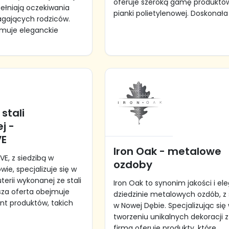
oferuje szeroką gamę produktó
pełniają oczekiwania
pianki polietylenowej. Doskonała 
agających rodziców.
muje eleganckie
 stali
j -
VE
Iron Oak - metalowe
E, z siedzibą w
ozdoby
ie, specjalizuje się w
terii wykonanej ze stali
Iron Oak to synonim jakości i el
asza oferta obejmuje
dziedzinie metalowych ozdób, z 
nt produktów, takich
w Nowej Dębie. Specjalizując się
tworzeniu unikalnych dekoracji 
firma oferuje produkty, które