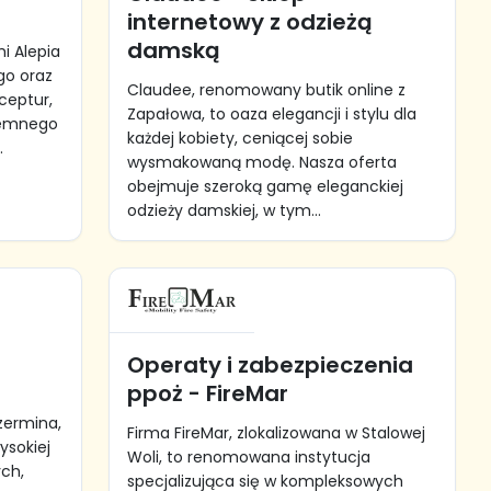
internetowy z odzieżą
damską
i Alepia
go oraz
Claudee, renomowany butik online z
ceptur,
Zapałowa, to oaza elegancji i stylu dla
ziemnego
każdej kobiety, ceniącej sobie
.
wysmakowaną modę. Nasza oferta
obejmuje szeroką gamę eleganckiej
odzieży damskiej, w tym...
-
Operaty i zabezpieczenia
ppoż - FireMar
zermina,
Firma FireMar, zlokalizowana w Stalowej
ysokiej
Woli, to renomowana instytucja
ch,
specjalizująca się w kompleksowych