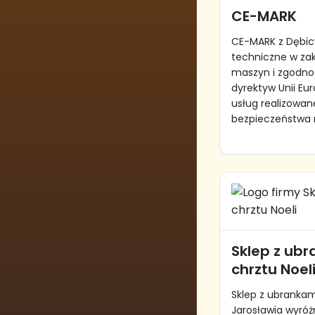
CE-MARK
CE-MARK z Dębic
techniczne w za
maszyn i zgodno
dyrektyw Unii Eu
usług realizowan
bezpieczeństwa 
Sklep z ub
chrztu Noel
Sklep z ubrankami
Jarosławia wyróżn