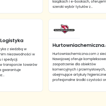
książkach i e-bookach, oferuje
szeroki wybór tytułów z...
 Logistyka
Hurtowniachemiczna
tyka z siedzibą w
Hurtowniachemiczna.com z sied
onim niezawodności w
Nawojowej oferuje kompleksow
 i spedycji.
zaopatrzenie dla obiektów
ę w transporcie towarów
komercyjnych i przemysłowych,
a gwarantuje
obejmujące artykuły higieniczne
...
profesjonalne środki czystości ora