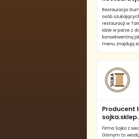
Restauracja Gumn
osób szukającyc
restauracji w Ta
idzie w parze z 
konsekwentną ja
menu znajdują się
Producent l
sojka.sklep.
Firma Sojka z si
Górnym to wiodąc