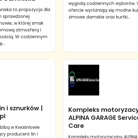
wygodą codziennych wyborów.
iska to propozycja dla
ofercie wyróżniają się modne kur
h sprawdzonej
zimowe damskie oraz kurtki...
rnowie, w której smak
domową atmosferą i
kością. W codziennym
...
in i sznurków |
Kompleks motoryzacy
pl
ALPINA GARAGE Servic
Care
edzibą w Kwaśniowie
y producent lin i
Kompleks motoryzacyjny ALPIN