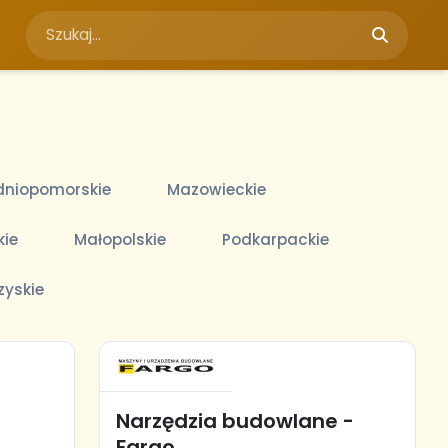
niopomorskie
Mazowieckie
kie
Małopolskie
Podkarpackie
zyskie
Narzędzia budowlane -
Fargo