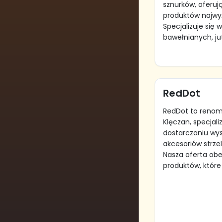
sznurków, oferuj
produktów najwyż
Specjalizuje się w
bawełnianych, jut
RedDot
RedDot to reno
Klęczan, specjali
dostarczaniu wyso
akcesoriów strze
Nasza oferta obe
produktów, które 