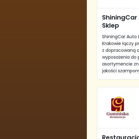
ShiningCar 
Sklep
ShiningCar Auto 
Krakowie łączy p
z dopracowaną of
wyposażenia do p
asortymencie zna
jakości szampony
Restauracj