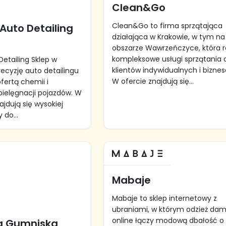
Clean&Go
Clean&Go to firma sprzątająca
Auto Detailing
działająca w Krakowie, w tym na
obszarze Wawrzeńczyce, która re
kompleksowe usługi sprzątania 
Detailing Sklep w
klientów indywidualnych i bizne
recyzję auto detailingu
W ofercie znajdują się...
ertą chemii i
ielęgnacji pojazdów. W
jdują się wysokiej
 do...
Mabaje
Mabaje to sklep internetowy z
ubraniami, w którym odzież da
online łączy modową dbałość o 
a Gumniska