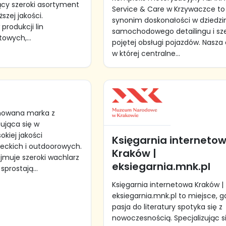
ący szeroki asortyment
Service & Care w Krzywaczce to
szej jakości.
synonim doskonałości w dziedzi
 produkcji lin
samochodowego detailingu i sz
owych,...
pojętej obsługi pojazdów. Nasza 
w której centralne...
mowana marka z
zująca się w
kiej jakości
Księgarnia interneto
leckich i outdoorowych.
Kraków |
jmuje szeroki wachlarz
eksiegarnia.mnk.pl
sprostają...
Księgarnia internetowa Kraków |
eksiegarnia.mnk.pl to miejsce, g
pasja do literatury spotyka się z
nowoczesnością. Specjalizując s