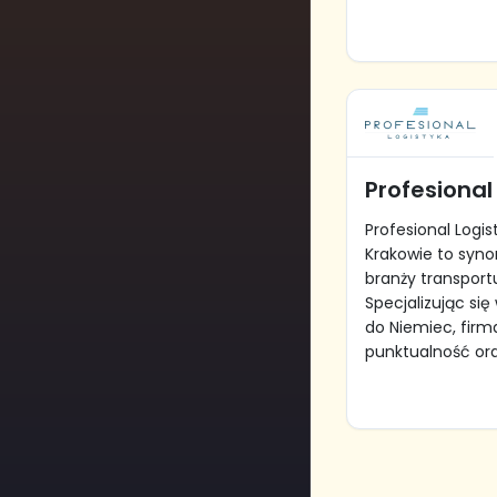
Profesional
Profesional Logis
Krakowie to syn
branży transportu
Specjalizując si
do Niemiec, firm
punktualność oraz