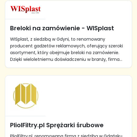
Breloki na zamówienie - WISplast
WISplast, z siedzibą w Gdyni, to renomowany
producent gadżetów reklamowych, oferujący szeroki
asortyment, który obejmuje breloki na zamówienie.
Dzięki wieloletniemu doświadczeniu w branży, firma...
PliolFiltry.pl Sprężarki śrubowe
PliolFiltry.pl, renomowana firma z siedzibą w Gdańsku,