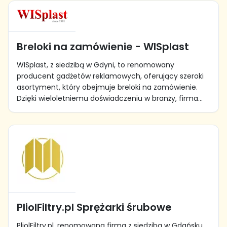
Breloki na zamówienie - WISplast
WISplast, z siedzibą w Gdyni, to renomowany
producent gadżetów reklamowych, oferujący szeroki
asortyment, który obejmuje breloki na zamówienie.
Dzięki wieloletniemu doświadczeniu w branży, firma...
PliolFiltry.pl Sprężarki śrubowe
PliolFiltry.pl, renomowana firma z siedzibą w Gdańsku,