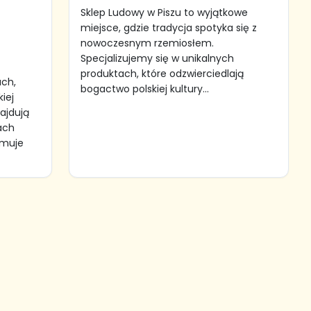
Sklep Ludowy w Piszu to wyjątkowe
miejsce, gdzie tradycja spotyka się z
nowoczesnym rzemiosłem.
Specjalizujemy się w unikalnych
produktach, które odzwierciedlają
ach,
bogactwo polskiej kultury...
kiej
najdują
ach
jmuje