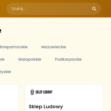
e
niopomorskie
Mazowieckie
kie
Małopolskie
Podkarpackie
zyskie
Sklep Ludowy