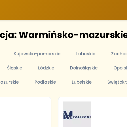
acja: Warmińsko-mazurski
Kujawsko-pomorskie
Lubuskie
Zachod
Śląskie
Łódzkie
Dolnośląskie
Opols
azurskie
Podlaskie
Lubelskie
Świętokr