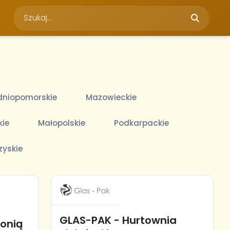
niopomorskie
Mazowieckie
kie
Małopolskie
Podkarpackie
zyskie
GLAS-PAK - Hurtownia
ronią