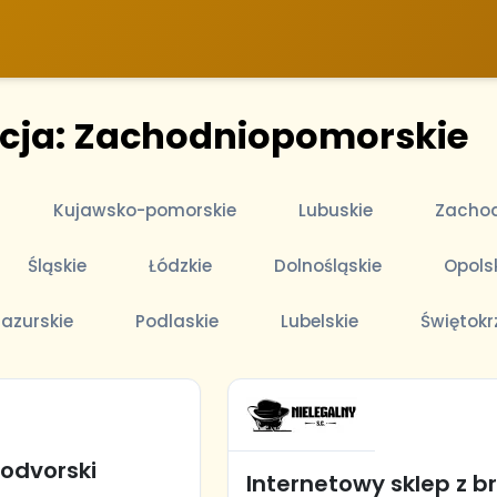
acja: Zachodniopomorskie
Kujawsko-pomorskie
Lubuskie
Zachod
Śląskie
Łódzkie
Dolnośląskie
Opols
azurskie
Podlaskie
Lubelskie
Świętokr
odvorski
Internetowy sklep z b