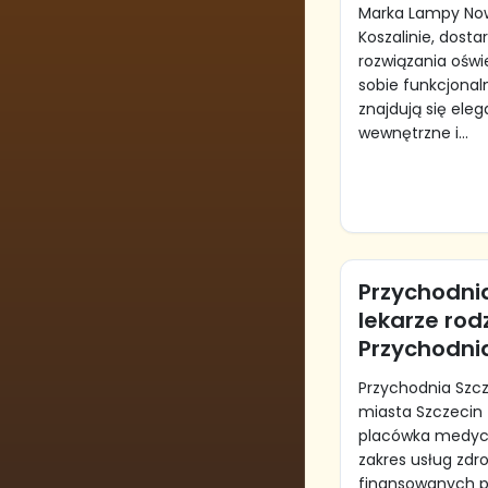
Marka Lampy Nowo
Koszalinie, dost
rozwiązania oświ
sobie funkcjonaln
znajdują się eleg
wewnętrzne i...
Przychodnia
lekarze rodz
Przychodni
Przychodnia Szc
miasta Szczeci
placówka medycz
zakres usług zdr
finansowanych pr