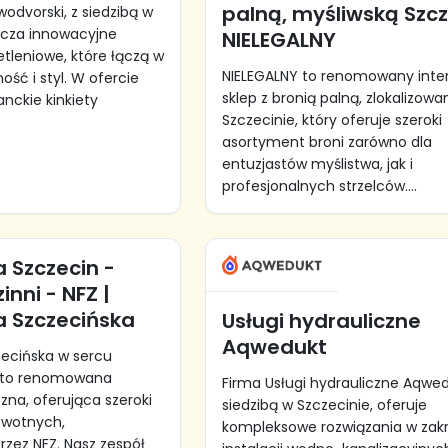
palną, myśliwską Szcz
dvorski, z siedzibą w
arcza innowacyjne
NIELEGALNY
etleniowe, które łączą w
NIELEGALNY to renomowany inte
ość i styl. W ofercie
sklep z bronią palną, zlokalizowa
anckie kinkiety
Szczecinie, który oferuje szeroki
asortyment broni zarówno dla
entuzjastów myślistwa, jak i
profesjonalnych strzelców....
 Szczecin -
inni - NFZ |
a Szczecińska
Usługi hydrauliczne
Aqwedukt
zecińska w sercu
n to renomowana
Firma Usługi hydrauliczne Aqwed
na, oferująca szeroki
siedzibą w Szczecinie, oferuje
owotnych,
kompleksowe rozwiązania w zakr
zez NFZ. Nasz zespół