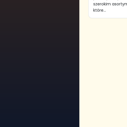
szerokim asorty
które...