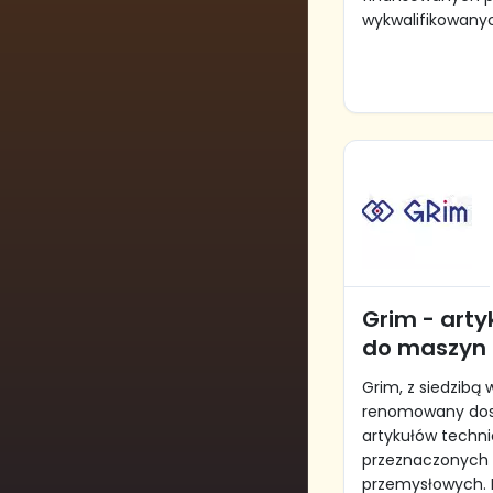
wykwalifikowanych
Grim - arty
do maszyn
Grim, z siedzibą 
renomowany dost
artykułów techn
przeznaczonych
przemysłowych. F