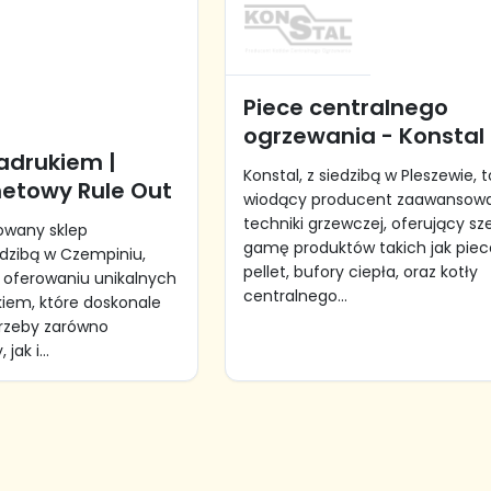
Piece centralnego
ogrzewania - Konstal
nadrukiem |
Konstal, z siedzibą w Pleszewie, t
netowy Rule Out
wiodący producent zaawansow
techniki grzewczej, oferujący sz
owany sklep
gamę produktów takich jak piec
edzibą w Czempiniu,
pellet, bufory ciepła, oraz kotły
w oferowaniu unikalnych
centralnego...
kiem, które doskonale
trzeby zarówno
ak i...