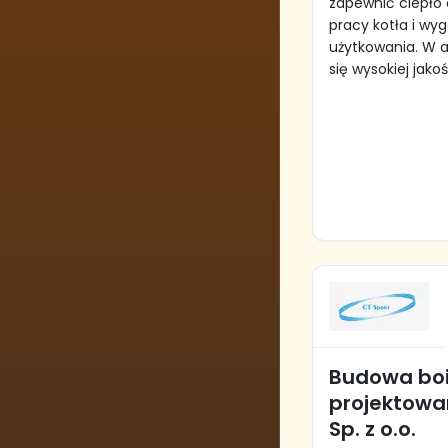
zapewnić ciepło
pracy kotła i w
użytkowania. W 
się wysokiej jakośc
Budowa boi
projektowa
Sp. z o.o.