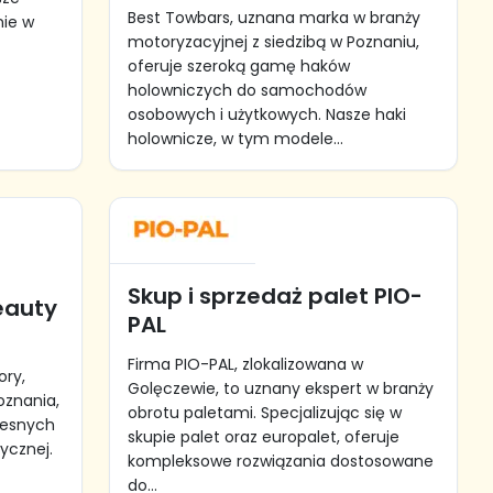
Best Towbars, uznana marka w branży
nie w
motoryzacyjnej z siedzibą w Poznaniu,
oferuje szeroką gamę haków
holowniczych do samochodów
osobowych i użytkowych. Nasze haki
holownicze, w tym modele...
Skup i sprzedaż palet PIO-
eauty
PAL
Firma PIO-PAL, zlokalizowana w
ory,
Golęczewie, to uznany ekspert w branży
oznania,
obrotu paletami. Specjalizując się w
zesnych
skupie palet oraz europalet, oferuje
ycznej.
kompleksowe rozwiązania dostosowane
do...