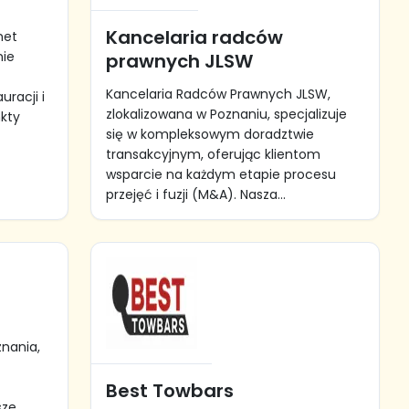
Kancelaria radców
net
nie
prawnych JLSW
Kancelaria Radców Prawnych JLSW,
racji i
zlokalizowana w Poznaniu, specjalizuje
kty
się w kompleksowym doradztwie
transakcyjnym, oferując klientom
wsparcie na każdym etapie procesu
przejęć i fuzji (M&A). Nasza...
znania,
Best Towbars
sze