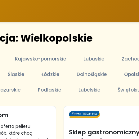
cja: Wielkopolskie
Kujawsko-pomorskie
Lubuskie
Zachod
Śląskie
Łódzkie
Dolnośląskie
Opols
azurskie
Podlaskie
Lubelskie
Świętokr
dom
oferta pelletu
Sklep gastronomiczny
ób, które chcą