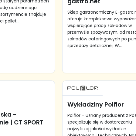
gastro.net
 o stałych parametrach
ygodę codziennego
Sklep gastronomiczny E-gastro.
asortymencie znajduje
oferuje kompleksowe wyposaże
i pellet...
wspierające pracę zakładów w
przemyśle spożywczym, od restau
zakładów cateringowych po pun
sprzedaży detalicznej. W...
Wykładziny Polflor
ska -
Polflor – uznany producent z Po
nie | CT SPORT
specjalizuje się w dostarczaniu
najwyższej jakości wykładzin
obiektowych i technicznych. Na