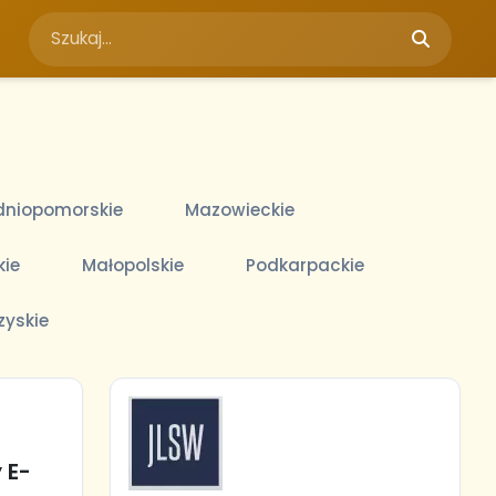
niopomorskie
Mazowieckie
kie
Małopolskie
Podkarpackie
zyskie
 E-