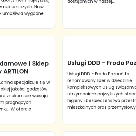
i asortyment najwyższej
dostępnych w naszej...
w cukierniczych. Nasz
wy umożliwia wygodne
Usługi DDD - Frodo Po
klamowe | Sklep
y ARTILON
Usługi DDD - Frodo Poznań to
renomowany lider w dziedzinie
onina specjalizuje się w
kompleksowych usług związany
okiej jakości gadżetów
utrzymaniem najwyższych stan
óre znakomicie wpisują
higieny i bezpieczeństwa przest
irm pragnących
mieszkalnych oraz przemysłowyc
ynku. W ofercie