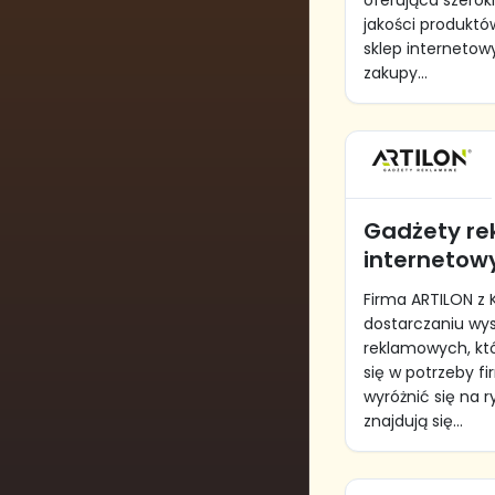
oferująca szerok
jakości produktó
sklep interneto
zakupy...
Gadżety re
internetow
Firma ARTILON z K
dostarczaniu wys
reklamowych, kt
się w potrzeby f
wyróżnić się na r
znajdują się...