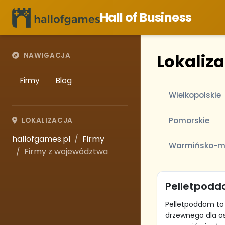
Hall of Business
Lokaliza
NAWIGACJA
Firmy
Blog
Wielkopolskie
Pomorskie
LOKALIZACJA
hallofgames.pl
Firmy
Warmińsko-m
Firmy z województwa
Pelletpod
Pelletpoddom to 
drzewnego dla os