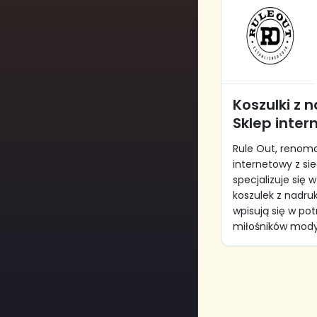
Koszulki z 
Sklep inter
Rule Out, renom
internetowy z si
specjalizuje się 
koszulek z nadru
wpisują się w po
miłośników mody, j