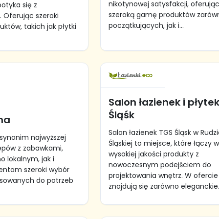
nikotynowej satysfakcji, oferują
otyka się z
szeroką gamę produktów zarów
. Oferując szeroki
początkujących, jak i...
któw, takich jak płytki
Salon łazienek i płyte
Śląśk
ha
Salon łazienek TGS Śląsk w Rudz
 synonim najwyższej
Śląskiej to miejsce, które łączy 
lepów z zabawkami,
wysokiej jakości produkty z
 lokalnym, jak i
nowoczesnym podejściem do
ientom szeroki wybór
projektowania wnętrz. W ofercie
sowanych do potrzeb
znajdują się zarówno eleganckie.