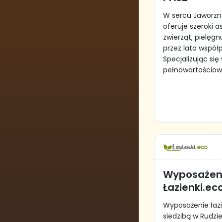
W sercu Jaworzn
oferuje szeroki 
zwierząt, pielęgn
przez lata wspó
Specjalizując się
pełnowartościowy
Wyposażeni
Łazienki.ec
Wyposażenie łazi
siedzibą w Rudzie