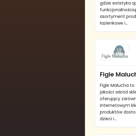
gdzie estetyka sp
funkcjonalnością
asortyment produ
łazienkowe i...
Figle Maluc
Figle Malucha to
jakości wśród sk
oferujący zarówno
internetowym kl
produktów dosto
dzieci i...