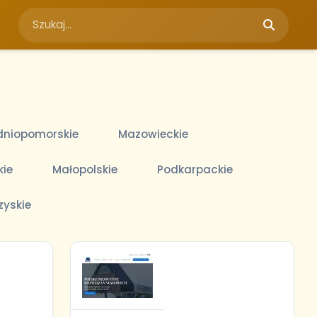
niopomorskie
Mazowieckie
kie
Małopolskie
Podkarpackie
zyskie