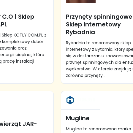
y C.O | Sklep
Przynęty spinningowe 
.PL
Sklep internetowy
Rybadnia
 | Sklep KOTLY.COM.PL z
je kompleksowy dobór
Rybadnia to renomowany sklep
rzewania oraz
internetowy z Bytomia, który spe
ergii cieplnej, które
się w dostarczaniu zaawansow
ą pracę instalacji
przynęt spinningowych dla entu
wędkarstwa. W ofercie znajdują 
zarówno przynęty...
Mugline
wierząt JAR-
Mugline to renomowana marka 