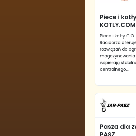
Piece i kotł
KOTLY.COM
Piece i kotły C.O
Raciborza oferu
rozwiązań do og
magazynowania en
wspierają stabiln
centralnego...
Pasza dla z
PASZ