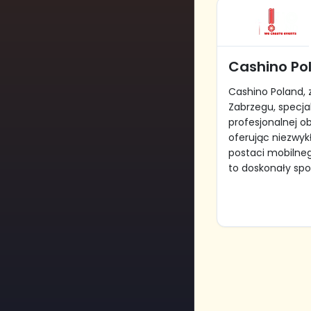
Cashino Po
Cashino Poland, 
Zabrzegu, specjal
profesjonalnej o
oferując niezwyk
postaci mobilneg
to doskonały spos