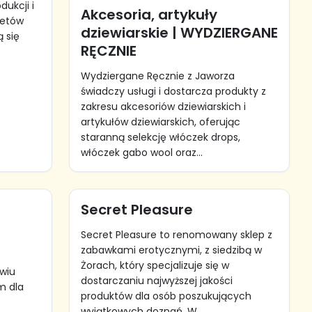
dukcji i
Akcesoria, artykuły
żetów
dziewiarskie | WYDZIERGANE
 się
RĘCZNIE
Wydziergane Ręcznie z Jaworza
świadczy usługi i dostarcza produkty z
zakresu akcesoriów dziewiarskich i
artykułów dziewiarskich, oferując
staranną selekcję włóczek drops,
włóczek gabo wool oraz...
Secret Pleasure
Secret Pleasure to renomowany sklep z
zabawkami erotycznymi, z siedzibą w
Żorach, który specjalizuje się w
wiu
dostarczaniu najwyższej jakości
m dla
produktów dla osób poszukujących
wyjątkowych doznań. W...