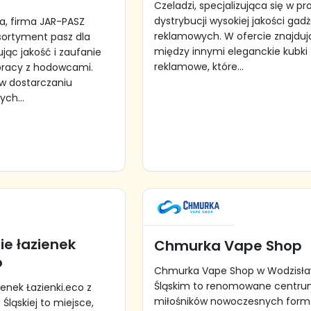
Czeladzi, specjalizująca się w pro
dystrybucji wysokiej jakości gad
a, firma JAR-PASZ
reklamowych. W ofercie znajdują
asortyment pasz dla
między innymi eleganckie kubki
ując jakość i zaufanie
reklamowe, które...
łpracy z hodowcami.
 w dostarczaniu
ch...
e łazienek
Chmurka Vape Shop
o
Chmurka Vape Shop w Wodzisła
Śląskim to renomowane centru
enek Łazienki.eco z
miłośników nowoczesnych form
 Śląskiej to miejsce,