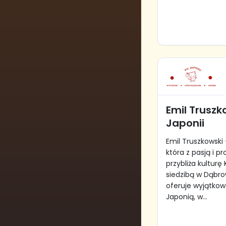
Emil Truszk
Japonii
Emil Truszkowski 
która z pasją i 
przybliża kulturę 
siedzibą w Dąbr
oferuje wyjątkow
Japonią, w...