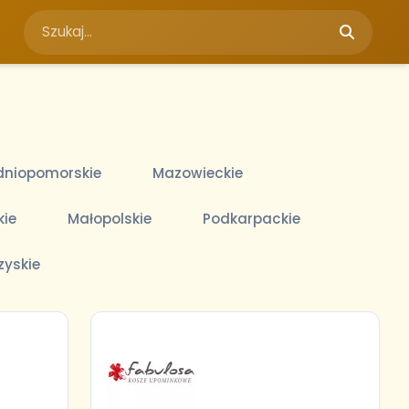
niopomorskie
Mazowieckie
kie
Małopolskie
Podkarpackie
zyskie