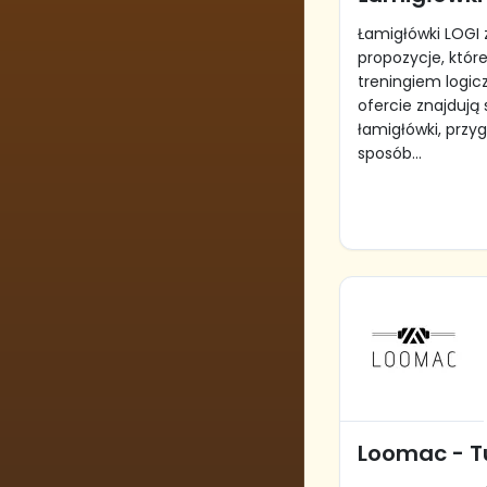
Łamigłówki LOGI
propozycje, które
treningiem logic
ofercie znajdują 
łamigłówki, przy
sposób...
Loomac - T