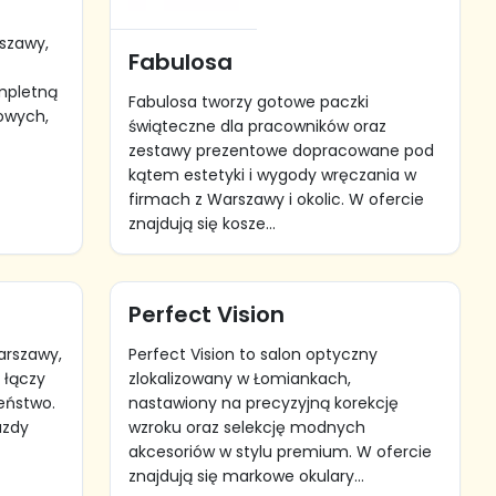
szawy,
Fabulosa
mpletną
Fabulosa tworzy gotowe paczki
owych,
świąteczne dla pracowników oraz
zestawy prezentowe dopracowane pod
kątem estetyki i wygody wręczania w
firmach z Warszawy i okolic. W ofercie
znajdują się kosze...
Perfect Vision
Warszawy,
Perfect Vision to salon optyczny
 łączy
zlokalizowany w Łomiankach,
zeństwo.
nastawiony na precyzyjną korekcję
azdy
wzroku oraz selekcję modnych
akcesoriów w stylu premium. W ofercie
znajdują się markowe okulary...