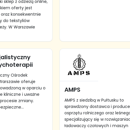
 sklep z odzieżą online,
kiem oferty jest
 oraz konsekwentnie
y do tekstyliów
eży. W Warszawie
alistyczny
ychoterapii
yczny Ośrodek
Warszawie oferuje
rowadzoną w oparciu o
AMPS
e kliniczne i uważne
AMPS z siedzibą w Pułtusku to
procesie zmiany.
sprawdzony dostawca i produce
ezpieczne...
osprzętu rolniczego oraz leśneg
specjalizujący się w rozwiązania
ładowaczy czołowych i maszyn