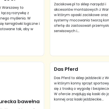
Zaciskowe.pl to sklep narzędzi i
 z Warszawy to
akcesoriów montażowych z War
 łączą rozrywkę z
w którym opaski zaciskowe oraz
znego myślenia. W
systemy mocowania tworzą ko
się łamigłówki logiczne i
ofertę do zastosowań przemysł
gotowane tak, aby w
serwisowych i...
Das Pferd
Das Pferd to sklep jeździecki z 
w którym konny sprzęt sportowy
się z troską o wygodę i bezpiec
W ofercie znajdują się kaski do j
konnej oraz kaski jeździeckie...
urecka bawełna