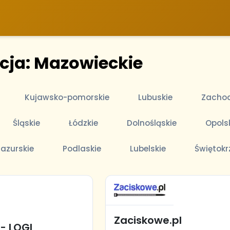
acja: Mazowieckie
Kujawsko-pomorskie
Lubuskie
Zachod
Śląskie
Łódzkie
Dolnośląskie
Opols
azurskie
Podlaskie
Lubelskie
Świętokr
Zaciskowe.pl
- LOGI