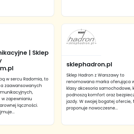
ikacyjne | Sklep
y
sklephadron.pl
om.pl
Sklep Hadron z Warszawy to
zibą w sercu Radomia, to
renomowana marka oferująca w
ca zaawansowanych
klasy akcesoria samochodowe, 
omunikacyjnych,
podnoszą komfort oraz bezpiec
ię w zapewnianiu
jazdy. W swojej bogatej ofercie,
larownej łączności.
proponuje nowoczesne...
muje...