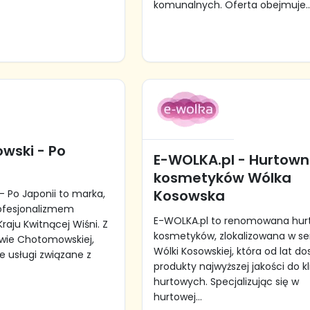
komunalnych. Oferta obejmuje..
owski - Po
E-WOLKA.pl - Hurtown
kosmetyków Wólka
Kosowska
– Po Japonii to marka,
profesjonalizmem
E-WOLKA.pl to renomowana hur
Kraju Kwitnącej Wiśni. Z
kosmetyków, zlokalizowana w se
owie Chotomowskiej,
Wólki Kosowskiej, która od lat d
e usługi związane z
produkty najwyższej jakości do k
hurtowych. Specjalizując się w
hurtowej...