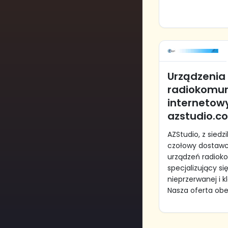
Urządzenia
radiokomun
internetow
azstudio.c
AZStudio, z sied
czołowy dostaw
urządzeń radiok
specjalizujący s
nieprzerwanej i k
Nasza oferta obej