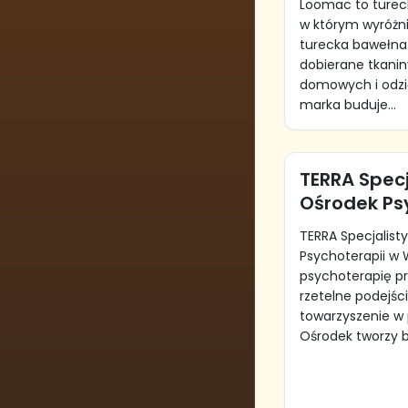
Loomac to turecki
w którym wyróżni
turecka bawełna
dobierane tkanin
domowych i odzi
marka buduje...
TERRA Specj
Ośrodek Ps
TERRA Specjalist
Psychoterapii w 
psychoterapię p
rzetelne podejści
towarzyszenie w 
Ośrodek tworzy b