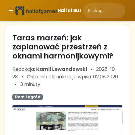
Hall of Business
Taras marzeń: jak
zaplanować przestrzeń z
oknami harmonijkowymi?
Redakcja:
Kamil Lewandowski
•
2025-10-
23
•
Ostatnia aktualizacja wpisu: 02.08.2026
•
3 minuty
Dom i ogród