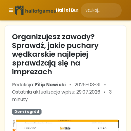
Hall of Business
Organizujesz zawody?
Sprawdź, jakie puchary
wędkarskie najlepiej
sprawdzają się na
imprezach
Redakcja:
Filip Nowicki
•
2026-03-31
•
Ostatnia aktualizacja wpisu: 29.07.2026
•
3
minuty
Dom i ogród